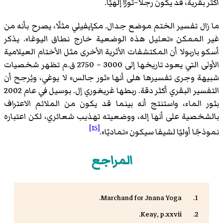
أكثر بقريةً، قد يكون رجلًا–ثورًا إلهيًا.
ما زال تفسير الختم موضع جدال. مكإيفيلي مثلًا، يصرح بأنه من
غير الممكن «تعليل هذه الوضعية خارج نطاق اليوغا». يذكر
أسكو باربولا أن المكتشفات الأثرية الأخرى مثل الأختام العيلامية
الأولى التي يعود تاريخها إلى 3000 – 2750 ق.م تظهر شخصيات
شبيهة وجرى تفسيرها هلى أنها «ثور جالس» لا يوغي، ويُرجح أن
التفسير البقري أكثر دقة. ربطها غريغوري إل. بوسيل في عام 2002
بثور الماء، واستنتج أنه بينما قد يكون من الملائم الاعتراف
بالشخصية على أنها إله، ووضعيته تهذيب شعائري، لكن اعتباره
[15]
نموذجًا أوليًا لشيفا سيكون «تماديًا».
المراجع
Marchand for Jnana Yoga.
Keay, p.xxvii.