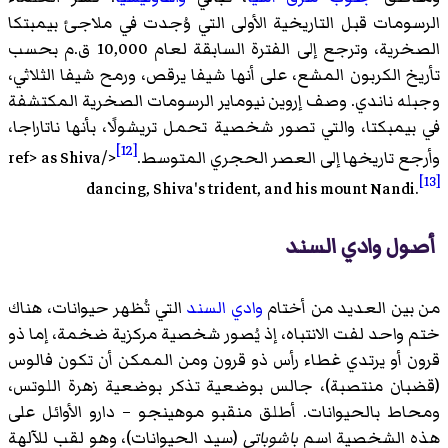
الرسومات قبل التاريخية الأولى التي وُجدت في ملاجئ بيمبتكا
الصخرية، وترجع إلى الفترة السابقة لعام 10,000 ق.م بحسب
تأريخ الكربون المشع، على أنها شيفا يرقص، ورمح شيفا الثلاثي،
وجبله ناندي. وصف إروين نيوماير الرسومات الصخرية المكتشفة
في بيمبكتا، والتي تصور شخصية تحمل تريشولًا، بأنها ناتاراجا،
[12]
وأرجع تاريخها إلى العصر الحجري المتوسط.
</ref> as Shiva
[13]
dancing, Shiva's trident, and his mount Nandi.
أصول وادي السند
من بين العديد من أختام
وادي السند
التي تُظهر حيوانات، هناك
ختم واحد لفت الانتباه، إذ يُصور شخصية مركزية ضخمة، إما ذو
قرون أو يرتدي غطاء رأس ذو قرون ومن الممكن أن تكون فالوس
(قضبان منتصبة)، جالس بوضعية تذكر بوضعية زهرة اللوتس،
ومحاط بالحيوانات. أطلق منقبو موهينجو – دارو الأوائل على
هذه الشخصية اسم
باشوباتي
(سيد الحيوانات)، وهو لقب للآلهة