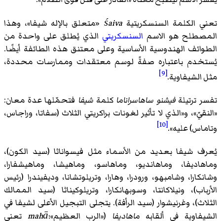
تعني الكلمة السنسكريتية
śaiva
«متعلق بالإله شيفا»، وهذا
المصطلح هو الاسم
السنسكريتي
الذي يُطلق على واحدة من
الطوائف الهندوسية الأساسية وعلى معتنق هذه الطائفة أيضًا.
يُستخدم باعتباره صفةً لوسم معتقدات وممارسات محددة،
[9]
مثل الشيفاوية.
تفسر ترتيلة
فيشنو ساهاسراناما
كلمة
شيفا
فتحمّلها عدة معان:
«النقيّ»، و«الذي لا تأثير لغونات براكريتي الثلاث (سفاتا، وراجاس،
[10]
وتاماس) عليه».
يُعرف شيفا بعديد من الأسماء مثل فيسواناثا (سيد الكون)،
وماهاديفا، وماهانديو، وماهاسو، وماهيشا، وماهيشفارا،
وشانكارا، وشامبهو، ورودرا، وهارا، وتريلوتشانا، وديفيندرا (رئيس
الأرباب)، ونيلاكانتا، وسوبهانكارا، وتريلوكيناثا (سيد الممالك
الثلاث)، وغرنيشوار (سيد الرأفة). يتجلى التبجيل الأعلى لشيفا في
الشيفاوية في ألقابه
ماهاديفا
(«الرب العظيم»؛
mahā
تعني