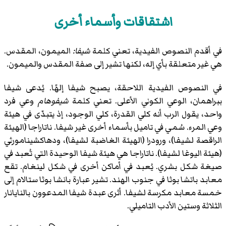
اشتقاقات وأسماء أخرى
في أقدم النصوص الفيدية، تعني كلمة
شيفا:
الميمون، المقدس.
هي غير متعلقة بأي إله، لكنها تشير إلى صفة المقدس والميمون.
في النصوص الفيدية اللاحقة، يصبح شيفا إلهًا. يُدعى شيفا
ببراهمان، الوعي الكوني الأعلى. تعني كلمة
شيفوهام
وعي فرد
واحد، يقول الرب أنه كلي القدرة، كلي الوجود، إذ يتبدّى في هيئة
وعي المرء. سُمي في تاميل بأسماء أخرى غير شيفا. ناتاراجا (الهيئة
الراقصة لشيفا)، ورودرا (الهيئة الغاضبة لشيفا)، ودهاكشينامورثي
(هيئة اليوغا لشيفا). ناتاراجا هي هيئة شيفا الوحيدة التي تُعبد في
صيغة شكل بشري. يُعبد في أماكن أخرى في شكل لينغام. تقع
معابد باتشا بوثا في جنوب الهند. تشير عبارة بانشا بوثا ستالام إلى
خمسة معابد مكرسة لشيفا. أثرى عبدة شيفا المدعوون بالنايانار
الثلاثة وستين الأدب التاميلي.