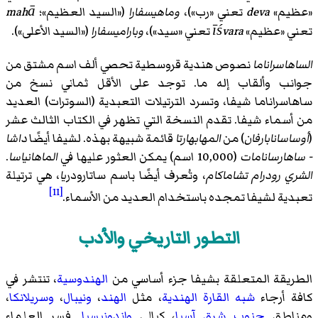
«عظيم»
deva
تعني «رب»)،
وماهيسفارا
(«السيد العظيم»؛
mahā
تعني «عظيم»
īśvara
تعني «سيد»)،
وباراميسفارا
(«السيد الأعلى»).
الساهاسراناما
نصوص هندية قروسطية تحصي ألف اسم مشتق من
جوانب وألقاب إله ما. توجد على الأقل ثماني نسخ من
ساهاسراناما شيفا، وتسرد الترتيلات التعبدية (السوترات) العديد
من أسماء شيفا. تقدم النسخة التي تظهر في الكتاب الثالث عشر
(
أوساسانابارفان
) من
المهابهارتا
قائمة شبيهة بهذه. لشيفا أيضًا
داشا
- ساهارسانامات
(10,000 اسم) يمكن العثور عليها في
الماهانياسا
.
الشري رودرام تشاماكام
، وتُعرف أيضًا باسم ساتارودر
يا
، هي ترتيلة
[11]
تعبدية لشيفا تمجده باستخدام العديد من الأسماء.
التطور التاريخي والأدب
الطريقة المتعلقة بشيفا جزء أساسي من
الهندوسية
، تنتشر في
كافة أرجاء
شبه القارة الهندية
، مثل
الهند
،
ونيبال
،
وسريلانكا
،
ومناطق
جنوب شرق آسيا
، كبالي
واندونيسيا
. فسر العلماء