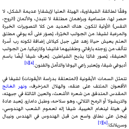
وفقًا لطائفة الشيفاوية، الهيئة العليا لإيشفارا عديمة الشكل، لا
حصر لها، متسامية وبراهمان مطلقة لا تتبدل، والأتمان (الروح،
النفس) الأولية للكون. هناك العديد من كلا التصويرات الخيرة
والمرعبة لشيفا. من الجوانب الخيّرة، يُصوَر على أنه يوغي مطلق
العلم يعيش حياة زهد على جبل كيلاش إضافة لكونه رب أسرة
تتألف من زوجته بارفاتي وطفليهما غانيشا وكارتيكيا. من الجوانب
العنيفة، يُصور غالبًا يذبح الشياطين. يُعرف شيفا أيضًا باسم
[5]
[4]
أديوغي شيفا، ويُعتبر راعي اليوغا والتأمل والفنون.
تتمثل السمات الأيقونية (المتعلقة بدراسة الأيقونات) لشيفا في
الأفعوان الملتف على عنقه، والهلال المزخرف،
ونهر الغانج
المقدس المتدفق من شعره الأشعث، والعين الثالثة في جبهته،
والتريشولا أو الرمح الثلاثي، وهو سلاحه، وطبل دامارو. يُعبد عادة
في هيئة لينغام الغيبية. شيفا إله لعموم الشعب الهندوسي،
يُبجل على نطاق واسع من قبل الهندوس في الهندس ونيبال
[7]
[6]
وسريلانكا.