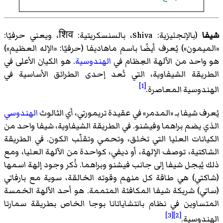
شيفا
(بالإنجليزية: Shiva، بالسنسكريتية: शिव، ويعني حرفيًا:
«الميمون») يُعرف أيضًا باسم ماهاديفا (حرفيًا: «الإله العظيم»)
هو واحد من الآلهة العِظام في
الهندوسية
. هو الكيان الأعلى في
الطريقة الشيفاوية، التي تُعد إحدى الطرائق الأساسية في
[1]
الهندوسية المعاصرة.
يُعرف شيفا بـ «المدمر» في عقيدة تريمورتي، أي الثالوث
الهندوسي
الذي يضم براهما وفيشنو. في الطريقة الشيفاوية، شيفا واحد من
الكيانات العليا التي تخلق، وتحمي وتقلّب الكون. في الطريقة
الشاكتية، توصف الإلهة، أو ديفي، كواحدة من الآلهة العليا، ومع
ذلك يُبجل شيفا إلى جانب فيشنو وبراهما. ذُكر وجود إلهة اسمها
(شاكتي) هي طاقة كل منهم وقوته الخالقة، سوية مع بارفاتي
(ساتي) شريكة شيفا المكافئة المتممة. هو أحد الآلهة الخمسة
المتساوين في نظام بانتشاياتانا بوجا الخاص بطريقة سمارتا
[3]
[2]
الهندوسية.