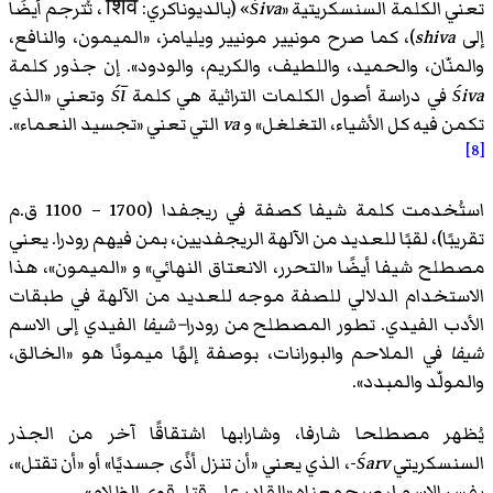
تعني الكلمة السنسكريتية «
śiva
» (بالديوناكري: शिव ، تُترجم أيضًا
إلى
shiva
)، كما صرح مونيير مونيير ويليامز، «الميمون، والنافع،
والمنّان، والحميد، واللطيف، والكريم، والودود». إن جذور كلمة
śiva
في دراسة أصول الكلمات التراثية هي كلمة
śī
وتعني «الذي
تكمن فيه كل الأشياء، التغلغل» و
va
التي تعني «تجسيد النعماء».
[8]
استُخدمت كلمة شيفا كصفة في ريجفدا (1700 – 1100 ق.م
تقريبًا)، لقبًا للعديد من الآلهة الريجفديين، بمن فيهم رودرا. يعني
مصطلح شيفا أيضًا «التحرر، الانعتاق النهائي» و «الميمون»، هذا
الاستخدام الدلالي للصفة موجه للعديد من الآلهة في طبقات
الأدب الفيدي. تطور المصطلح من رودرا
–شيفا
الفيدي إلى الاسم
شيفا
في الملاحم والبورانات، بوصفة إلهًا ميمونًا هو «الخالق،
والمولّد والمبدد».
يُظهر مصطلحا شارفا، وشارابها اشتقاقًا آخر من الجذر
السنسكريتي
śarv
-، الذي يعني «أن تنزل أذًى جسديًا» أو «أن تقتل»،
يفسر الاسم ليصبح معناه «القادر على قتل قوى الظلام».