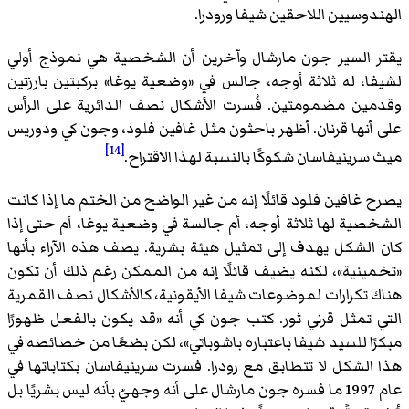
الهندوسيين اللاحقين شيفا ورودرا.
يقتر السير جون مارشال وآخرين أن الشخصية هي نموذج أولي
لشيفا، له ثلاثة أوجه، جالس في «وضعية يوغا» بركبتين بارزتين
وقدمين مضمومتين. فُسرت الأشكال نصف الدائرية على الرأس
على أنها قرنان. أظهر باحثون مثل غافين فلود، وجون كي ودوريس
[14]
ميث سرينيفاسان شكوكًا بالنسبة لهذا الاقتراح.
يصرح غافين فلود قائلًا إنه من غير الواضح من الختم ما إذا كانت
الشخصية لها ثلاثة أوجه، أم جالسة في وضعية يوغا، أم حتى إذا
كان الشكل يهدف إلى تمثيل هيئة بشرية. يصف هذه الآراء بأنها
«تخمينية»، لكنه يضيف قائلًا إنه من الممكن رغم ذلك أن تكون
هناك تكرارات لموضوعات شيفا الأيقونية، كالأشكال نصف القمرية
التي تمثل قرني ثور. كتب جون كي أنه «قد يكون بالفعل ظهورًا
مبكرًا للسيد شيفا باعتباره باشوباتي»، لكن بضعًا من خصائصه في
هذا الشكل لا تتطابق مع رودرا. فسرت سرينيفاسان بكتاباتها في
عام 1997 ما فسره جون مارشال على أنه وجهيّ بأنه ليس بشريًا بل