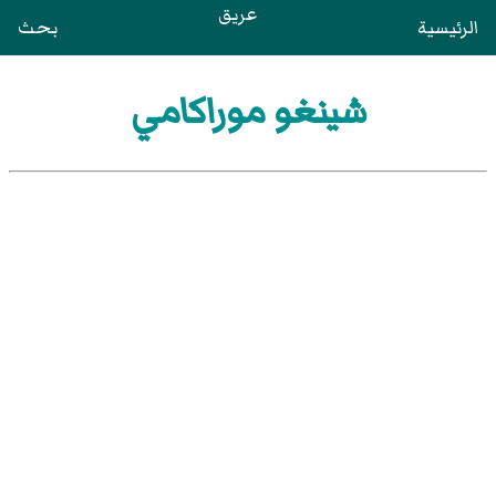
عريق
الرئيسية
بحث
شينغو موراكامي