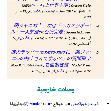
Oricon Style
.
∞・村上信五主演"
(باللغة
اليابانية). 20 Jun 2011. مؤرشف من
الأصل
في 13 مايو
.
2013
"関ジャニ村上、次は「ベガスかポー
ル」一人芝居270公演完走"
.
Sponichi Annex
(باللغة اليابانية). 20 Mar 2017. مؤرشف من
الأصل
في 6
أغسطس 2017
.
"謎のラッパー"TAKATSU-KING"に「関ジャ
ニ∞の村上さんですか？」の質問飛ぶ
Model Press
.
新曲初披露"
(باللغة اليابانية). 9 May
2017. مؤرشف من
الأصل
في 20 يونيو 2018
.
وصلات خارجية
شينغو موراكامي
على موقع
MusicBrainz
(الإنجليزية)