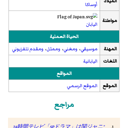
الميلاد
أوساكا
مواطنة
اليابان
الحياة العملية
المهنة
موسيقي
،
ومغني
،
وممثل
،
ومقدم تلفزيوني
اللغات
اليابانية
المواقع
الموقع
الموقع الرسمي
مراجع
"24時間テレビ「SPドラマ」は関ジャニ