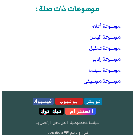
موسوعات ذات صلة :
موسوعة أعلام
موسوعة اليابان
موسوعة تمثيل
موسوعة راديو
موسوعة سينما
موسوعة موسيقى
تويتر
يوتيوب
فيسبوك
انستقرام
تيك توك
سياسة الخصوصية
|
من نحن
|
إتصل بنا
تبرع و دعم ❤️ donation