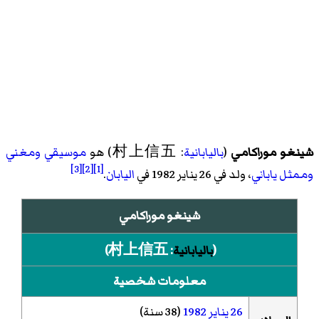
شينغو موراكامي
(
باليابانية
: 村上信五) هو
موسيقي
ومغني
[3]
[2]
[1]
وممثل
ياباني
، ولد في 26 يناير 1982 في
اليابان
.
شينغو موراكامي
(
باليابانية
:
村上信五
)‏
معلومات شخصية
26 يناير
1982
(38 سنة)