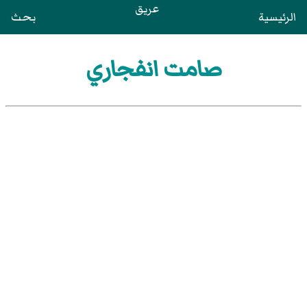
عريق
الرئيسية
بحث
صامت انفجاري