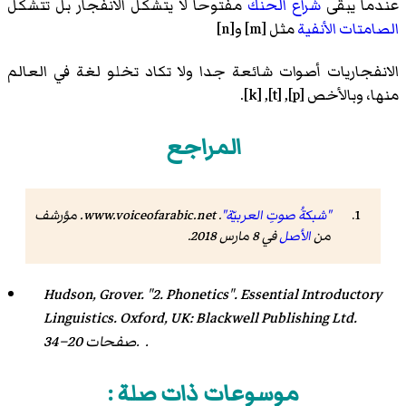
عندما يبقى
شراع الحنك
مفتوحاً لا يتشكل الانفجار بل تتشكل
الصامتات الأنفية
مثل
[m]
و
[n]
الانفجاريات أصوات شائعة جدا ولا تكاد تخلو لغة في العالم
منها، وبالأخص [p], [t], [k].
المراجع
"شبكةُ صوتِ العربيّة"
.
www.voiceofarabic.net
. مؤرشف
من
الأصل
في 8 مارس 2018
.
Hudson, Grover. "2. Phonetics".
Essential Introductory
Linguistics
. Oxford, UK: Blackwell Publishing Ltd.
صفحات 20–34. .
موسوعات ذات صلة :