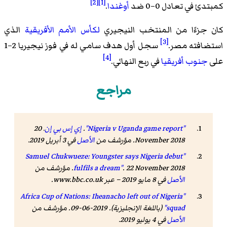
[2]
[1]
كمبتدئ في تعادل 0–0 ضد
أوغندا
.
كان جزءًا من المنتخب النيجيري
لكأس الأمم الأفريقية
الذي
[3]
استضافته مصر.
سجل أول هدف سامي له في فوز نيجيريا 2–1
[4]
على
جنوب أفريقيا
في ربع النهائي.
مراجع
"Nigeria v Uganda game report"
.
إي إس بي إن
. 20
November 2018. مؤرشف من
الأصل
في 3 أبريل 2019.
"Samuel Chukwueze: Youngster says Nigeria debut
. 22 November 2018. مؤرشف من
fulfils a dream"
الأصل
في 8 مايو 2019 – عبر www.bbc.co.uk.
"Africa Cup of Nations: Iheanacho left out of Nigeria
squad"
(باللغة الإنجليزية). 2019-06-09. مؤرشف من
الأصل
في 4 يوليو 2019
.