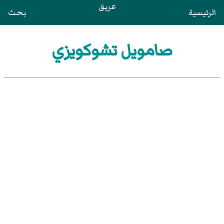
عريق
الرئيسية
بحث
صامويل تشوكويزي