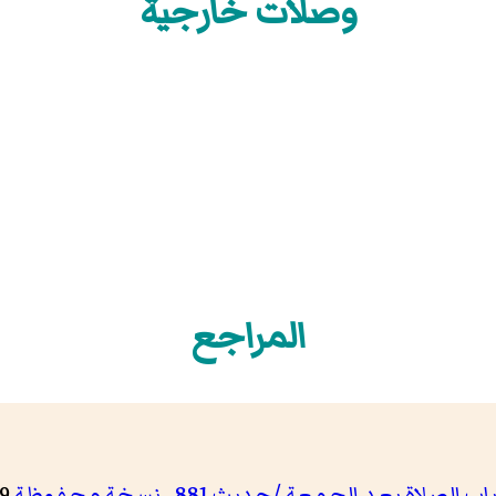
وصلات خارجية
المراجع
 الصلاة بعد الجمعة /حديث 881
.
نسخة محفوظة