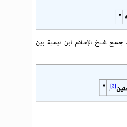
"
مع شيخ الإسلام ابن تيمية بين
[3]
"
تين
.