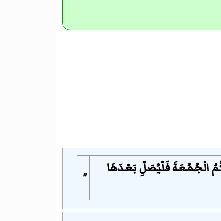
ُكُمُ الْجُمُعَةَ فَلْيُصَلِّ بَعْدَهَا
"