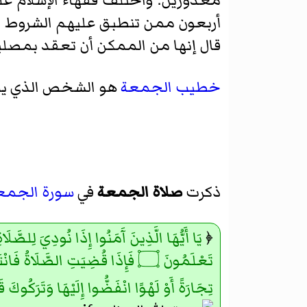
معذورين. واختلف فقهاء الإسلام ع
أربعون ممن تنطبق عليهم الشروط ا
قال إنها من الممكن أن تعقد بمصليي
خطيب الجمعة
هو الشخص الذي يلق
ذكرت
صلاة الجمعة
في
سورة الجمع
﴿
يَا أَيُّهَا الَّذِينَ آَمَنُوا إِذَا نُودِيَ لِلصَّلَ
تِجَارَةً أَوْ لَهْوًا انْفَضُّوا إِلَيْهَا وَتَرَكُوكَ قَ