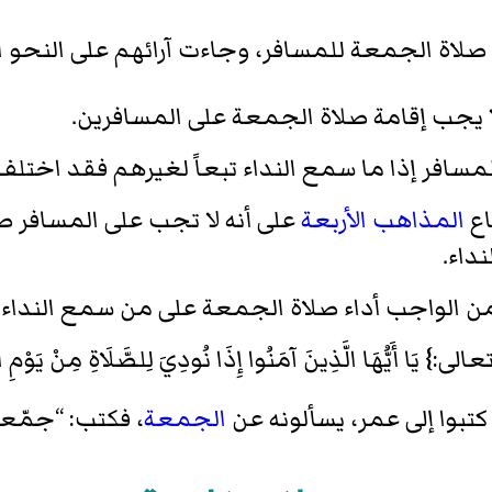
صلاة الجمعة للمسافر، وجاءت آرائهم على النحو ال
ا يجب إقامة صلاة الجمعة على المسافرين.
سافر إذا ما سمع النداء تبعاً لغيرهم فقد اختلف 
اع
المذاهب الأربعة
على أنه لا تجب على المسافر ص
داء.
 من الواجب أداء صلاة الجمعة على من سمع النداء ح
َا أَيُّهَا الَّذِينَ آمَنُوا إِذَا نُودِيَ لِلصَّلَاةِ مِنْ يَوْمِ الْ
 كتبوا إلى عمر، يسألونه عن
الجمعة
، فكتب: “جمّعو