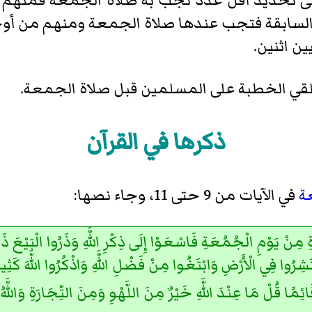
لى تحديد أقل عدد تجب به صلاة الجمعة فمنهم من
لسابقة فتجب عندها صلاة الجمعة ومنهم من أوج
ن اثنين.
ي الخطبة على المسلمين قبل صلاة الجمعة.
ذكرها في القرآن
ة
في الآيات من 9 حتى 11، وجاء نصها:
اةِ مِنْ يَوْمِ الْجُمُعَةِ فَاسْعَوْا إِلَى ذِكْرِ اللَّهِ وَذَرُوا الْبَيْعَ ذَل
ائِمًا قُلْ مَا عِنْدَ اللَّهِ خَيْرٌ مِنَ اللَّهْوِ وَمِنَ التِّجَارَةِ وَاللَّهُ خ