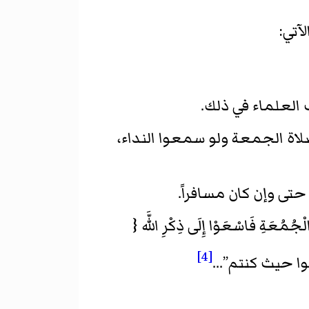
آتي:
العلماء في ذلك.
لاة الجمعة ولو سمعوا النداء،
تى وإن كان مسافراً.
جُمُعَةِ فَاسْعَوْا إِلَى ذِكْرِ اللَّه {
[4]
ا حيث كنتم”...