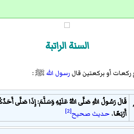
السنة الراتبة
 ركعات أو بركعتين قال
رسول الله
ﷺ
:
قَالَ رَسُولُ اللهِ صَلَّى اللهُ عَلَيْهِ وَسَلَّمَ: إِذَا صَلَّى أَحَد
"
[2]
أَرْبَعًا
،
حديث صحيح