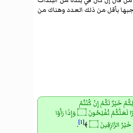
 قال إن كان في بلدة من البلدات
بها بأقل من ذلك العدد وهناك من
ِكُمْ خَيْرٌ لَكُمْ إِنْ كُنْتُمْ
تَعْلَمُونَ ۝ فَإِذَا قُضِيَتِ الصَّلَاةُ فَانْتَشِرُوا فِي الْأَرْضِ وَابْتَغُوا مِنْ فَضْلِ اللَّهِ وَاذْكُرُوا اللَّهَ كَثِيرًا لَعَلَّكُمْ تُفْلِحُونَ ۝ وَإِذَا رَأَوْا
[1]
َيْرُ الرَّازِقِينَ ۝
﴾
.