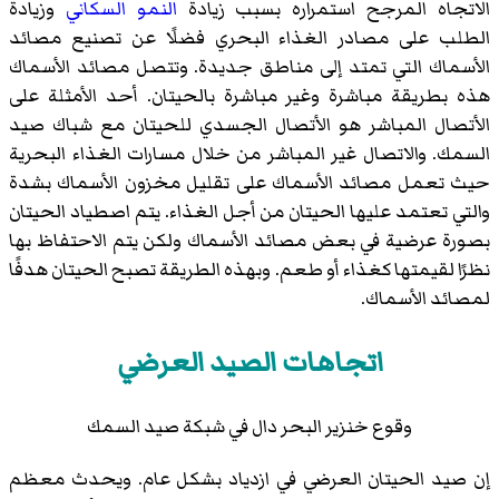
الاتجاه المرجح استمراره بسبب زيادة
النمو السكاني
وزيادة
الطلب على مصادر الغذاء البحري فضلًا عن تصنيع مصائد
الأسماك التي تمتد إلى مناطق جديدة. وتتصل مصائد الأسماك
هذه بطريقة مباشرة وغير مباشرة بالحيتان. أحد الأمثلة على
الأتصال المباشر هو الأتصال الجسدي للحيتان مع شباك صيد
السمك. والاتصال غير المباشر من خلال مسارات الغذاء البحرية
حيث تعمل مصائد الأسماك على تقليل مخزون الأسماك بشدة
والتي تعتمد عليها الحيتان من أجل الغذاء. يتم اصطياد الحيتان
بصورة عرضية في بعض مصائد الأسماك ولكن يتم الاحتفاظ بها
نظرًا لقيمتها كغذاء أو طعم. وبهذه الطريقة تصبح الحيتان هدفًا
لمصائد الأسماك.
اتجاهات الصيد العرضي
وقوع خنزير البحر دال في شبكة صيد السمك
إن صيد الحيتان العرضي في ازدياد بشكل عام. ويحدث معظم