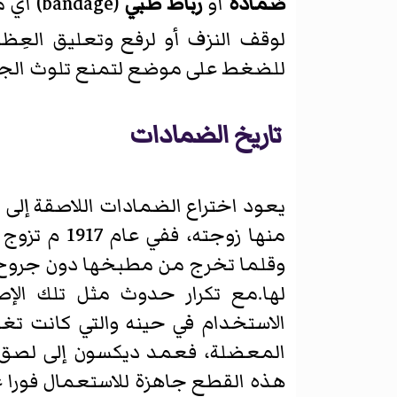
ضمّادة
أو
رباط طبي
(
bandage
)‏ أي
لوقف النزف أو لرفع وتعليق العِظ
للضغط على موضع لتمنع تلوث الجر
تاريخ الضمادات
يعود اختراع الضمادات اللاصقة إلى 
منها زوجته
وقلما تخرج من مطبخها دون جروح أ
لها.مع تكرار حدوث مثل تلك الإص
الاستخدام في حينه والتي كانت ت
المعضلة، فعمد ديكسون إلى لصق
هذه القطع جاهزة للاستعمال فورا