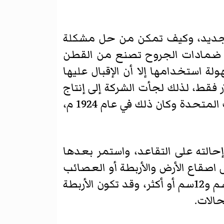
لجديد، وكيف تمكن من حل مشكلة
نت ضمادات الجروح تصنع من القطن
ة استخدامها إلا أن الإقبال عليها
البداية حيث بلغ قيمة ما تم بيعه منها في السنة الأولى نحو 3000 دولار فقط، لذلك لجأت الشركة إلى إنتاج
أحجام متفاوتة منها وبدأت بتوزيعها مجانا على الفرق الكشفية في كافة أنحاء الولايات المتحدة وكان ذلك في عام 1924 م،
ن نائبا للرئيس حتى عام 1957 م عندما تمت إحالته على التقاعد، واستمر بعدها
1961 م بعد أن وصل اختراعه إلى اصقاع الأرض والأربطة أو العصائب
قطع من نسيج رقيق يراوح طولها بين بضعة عشر سنتمتراً وعدة أمتار وعرضها بين 2سم و12سم أو أكثر، وقد تكون الأربطة
حالات.