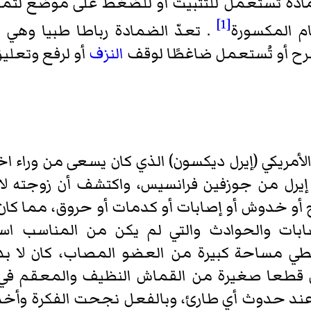
 مادة تُستعمل للتثبيت أو للضغط على موضع لتم
[1]
ام المكسورة
. تعدّ الضمادة
رباطا طبيا
وهي أي
ح أو تُستعمل ضاغطًا لوقف
النزف
أو لرفع وتعليق
الأمريكي (إيرل ديكسون) الذي كان يسعى من وراء ا
، ففي عام 1917 م تزوج إيرل من جوزفين فرانسيس، واكتشف أن
و خدوش أو إصابات أو كدمات أو حروق، مما كان 
ابات والحوادث والتي لم يكن من المناسب است
غطي مساحة كبيرة من العضو المصاب، كان لا ب
 قطعا صغيرة من القماش النظيف والمعقم في
 عند حدوث أي طارئ، وبالفعل نجحت الفكرة وأخ