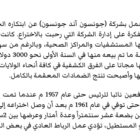
مل بشركة (جونسون آند جونسون) عن ابتكاره ا
ة على إدارة الشركة التي رحبت بالاختراع. كا
ا المستشفيات والمراكز الصحية، وبالرغم من سهول
كان ضعيفا في 
حظي إيرل ديكسون بتقدير شركته، فعي
عضوا في مجلس أمناء هذه الشركة حتى توفي في عام 
أو المستطيل، تؤدي عمل الرباط العادي في بعض ال