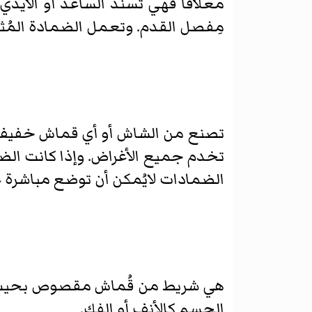
معلاقا فهي تسند الساعد أو الأيدي 
مِفصل القدم. وتعمل الضمادة المُثلثة
تخدم جميع الأغراض. وإذا كانت الضم
الضمادات لايُمكن أن توضع مباشرة ع
هي شريط من قُماش مقصوص بحيث تُشك
الجسم كالأنف أو الفك.