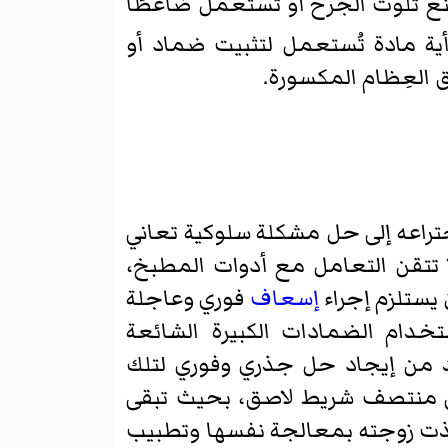
نع تلوث الجرح أو تُستعمل ضاغطًا
ة مادة تُستعمل لتثبيت ضماد أو
 العِظام المكسورة.
ختراعه إلى حل مشكلة سلوكية تعاني
 زوجته لا تتقن التعامل مع أدوات المطبخ،
يستلزم إجراء
إسعاف
فوري وعاجلة
خدام الضمادات الكبيرة الشائعة
د من إيجاد حل جذري وفوري لتلك
 منتصف شريط لاصق، بحيث تبقى
ذت زوجته بمعالجة نفسها وتطبيب