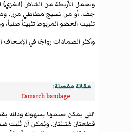
وتعمل الأربطة من الشاش (الغزي) 
جف. أو من نسيج مطاطي مرن. وميزت
تثبيت العضو المربوط تثبيتاً صلباً
وأكثر الضمادات رواجًا في الإسعاف ال
مقالة مفصلة
:
Esmarch bandage
التي يمكن صنعها بسهولة وذلك بقص 100سم² من ق
قطعتان مُثلثتان. ويُمكن أن تُثبت ضم