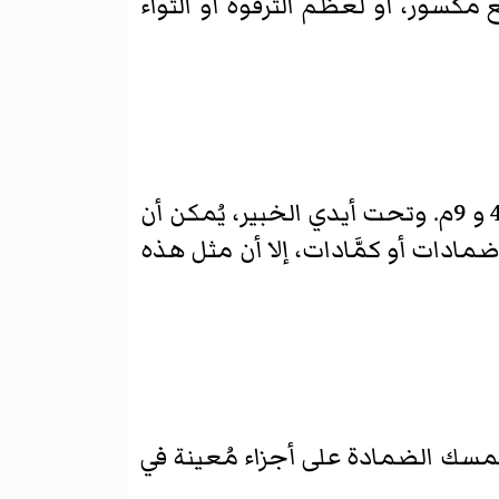
مكسور، أو لعظم الترقوة أو التواء
تصنع من الشاش أو أي قماش خفيف، ويتراوح عرضها بين 2,5 و30 سم ، وطولها بين 4,5 و 9م. وتحت أيدي الخبير، يُمكن أن
ادات أو كمَّادات، إلا أن مثل هذه
مسك الضمادة على أجزاء مُعينة في