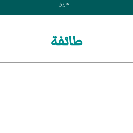
عريق
طائفة