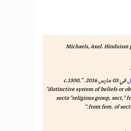
Michaels, Axel
.
Hinduism p
ل
في 03 مارس 2016
.
c.1300,
"distinctive system of beliefs or o
secta "religious group, sect," 
from fem. of sectu