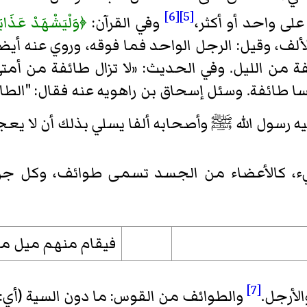
[6]
[5]
ى واحد أو أكثر،
وفي القرآن:
﴿وَلْيَشْهَدْ عَذَابَه
لف، وقيل: الرجل الواحد فما فوقه، وروي عنه أيضا 
فة من الليل. وفي الحديث:
«لا تزال طائفة من أمت
فسا طائفة. وسئل إسحاق بن راهويه عنه فقال: "الطائ
ه رسول الله
ﷺ
وأصحابه ألفا يسلي بذلك أن لا يعج
ء، كالأعضاء من الجسد تسمى طوائف، وكل جزء 
فيقام منهم ميل م
[7]
الأرجل.
والطوائف من القوس: ما دون السية (أي: