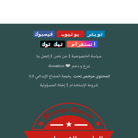
تويتر
يوتيوب
فيسبوك
انستقرام
تيك توك
سياسة الخصوصية
|
من نحن
|
إتصل بنا
تبرع و دعم ❤️ donation
المحتوى مرخص تحت
رخصة المشاع الإبداعي 3.0
شروط الإستخدام
|
إخلاء المسؤولية