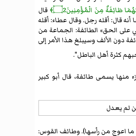
ُمَا طَائِفَةٌ مِنَ الْمُؤْمِنِينَ۝2﴾
قال
أنه قال: أقله رجل. وقال عطاء: أقله
ي على الحق»
الطائفة: الجماعة من
فة دون الألف وسيبلغ هذا الأمر إلى
بهم كثرة أهل الباطل".
منها يسمى طائفة، قال أبو كبير
ن لم يعدل
 ما اعوج من رأسها). وطائف القوس: