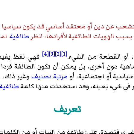
عب عن دين أو معتقد أساسي قد يكون سياسيا او 
ب الهويات الطائفية لأفرادها، انظر
طائفية
. لم
[4]
[3]
[2]
[1]
، أو القطعة من الشيء.
فهي لفظ يفيد
هية دون أخرى، بل يمكن أن تكون الطائفة فردا أو
سياسية أو اجتماعية، أو
مرتبة تصنيف
وغير ذلك، 
صر في شيء بعينه، وقد استحدثت منها كلمة
طائفية
تعريف
لشيء، فتصدق على: طائفة من النبات أو من الكلما