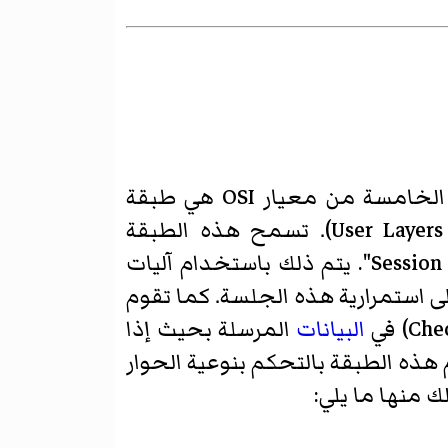
وظائف طبقة الحاسب والتي تشمل مايلي: - التحكم بالحوار - إدارة الجلسة الطبقة الخامسة من معيار OSI هي طبقة
الجلسة والتي تصنف كطبقة أولى من الطبقات الموجودة في جهة المستخدم ( User Layers). تسمح هذه الطبقة
لبرنامجين موجودين على حاسبين مختلفين أن يؤسسا اتصال بينهما يسمى "جلسة Session". يتم ذلك باستخدام آليات
 استمرارية هذه الجلسة. كما تقوم
البيانات
المرسلة بحيث إذا
 هذه الطبقة بالتحكم بنوعية الحوار