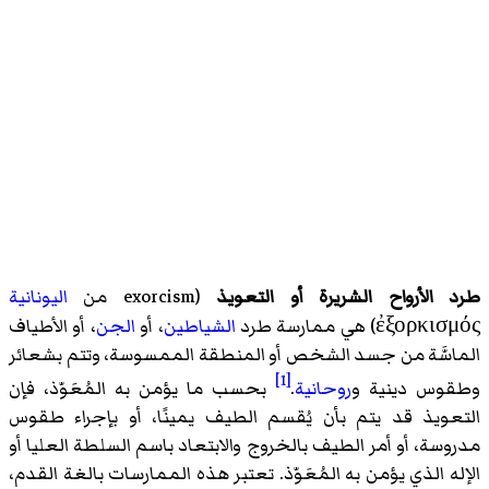
طرد الأرواح الشريرة أو التعويذ
(exorcism من
اليونانية
ἐξορκισμός) هي ممارسة طرد
الشياطين
، أو
الجن
، أو الأطياف
الماسَّة من جسد الشخص أو المنطقة الممسوسة، وتتم بشعائر
[1]
وطقوس دينية و
روحانية
.
بحسب ما يؤمن به المُعَوّذ، فإن
التعويذ قد يتم بأن يُقسم الطيف يمينًا، أو بإجراء طقوس
مدروسة، أو أمر الطيف بالخروج والابتعاد باسم السلطة العليا أو
الإله الذي يؤمن به المُعَوّذ. تعتبر هذه الممارسات بالغة القدم،