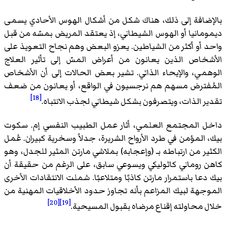
بالإضافة إلى ذلك، هناك شكل من أشكال الهوس الأحادي يسمى
ديمومانيا أو الهوس الشيطاني، إذ يعتقد المريض بمسّه من قبل
واحد أو أكثر من الشياطين. يعزو البعض وهم نجاح التعويذ على
الأشخاص الذين يعانون من أعراض المسّ إلى تأثير العلاج
الوهمي، والإيحاء الذاتي. تشير بعض الحالات إلى أن الأشخاص
المُفترض مسهم هم نرجسيون في الواقع، أو يعانون من ضعف
[18]
تقدير الذات، ويتصرفون بشكل شيطاني لجذب الانتباه.
داخل المجتمع العلمي، أثار عمل الطبيب النفسي إم. سكوت
بيك، المؤمن في طرد الأرواح الشريرة، جدلاً وسخرية كبيران. عُمل
الكثير من ارتباطه بـ (وإعجابه) بملاشي مارتن المثير للجدل، وهو
كاهن روماني كاثوليكي ويسوعي سابق، على الرغم من حقيقة أن
بيك دعا باستمرار مارتن كاذبًا ومتلاعبًا. شملت الانتقادات الأخرى
الموجهة لبيك المزاعم بأنه تجاوز حدود الأخلاقيات المهنية من
[20]
[19]
خلال محاولته إقناع مرضاه بقبول المسيحية.