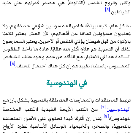
والابن والروح القدس (الثالوث) هي مصدر قدرتهم على طرد
[5]
الشياطين.
بشكل عام، لا يعتبر الأشخاص الممسوسين شرًا في حد ذاتهم، ولا
يُعتبرون مسؤولين تمامًا عن أفعالهم، لأن المسّ يعتبر تلاعبًا
بالإكراه من قبل شيطان يؤذي النفس أو الآخرين. يعتبر الممارسون
لذلك أن التعويذ هو علاج أكثر منه عقابًا. عادة ما تأخذ الطقوس
السائدة هذا في الاعتبار، مع التأكد من عدم وجود عنف للشخص
[6]
الممسوس، باستثناء تقييدهم إن كان هناك احتمال للعنف.
في الهندوسية
ترتبط المعتقدات والممارسات المتعلقة بالتعويذ بشكل بارز مع
[7]
الهندوسيين
.
من الكتب الأربعة الفيدية (الكتب المقدسة
[8]
للهندوس)،
يُقال إن أثارفا فيدا تحتوي على الأسرار المتعلقة
بالتعويذ، والسحر، والخيمياء. الوسائل الأساسية لطرد الأرواح