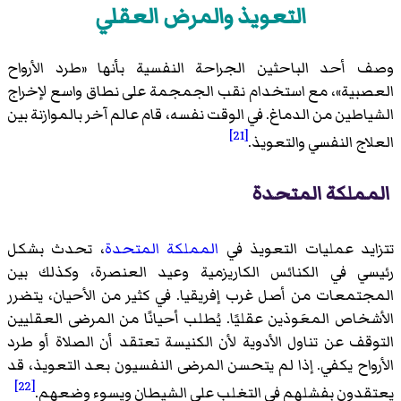
التعويذ والمرض العقلي
وصف أحد الباحثين الجراحة النفسية بأنها «طرد الأرواح
العصبية»، مع استخدام نقب الجمجمة على نطاق واسع لإخراج
الشياطين من الدماغ. في الوقت نفسه، قام عالم آخر بالموازنة بين
[21]
العلاج النفسي والتعويذ.
المملكة المتحدة
تتزايد عمليات التعويذ في
المملكة المتحدة
، تحدث بشكل
رئيسي في الكنائس الكاريزمية وعيد العنصرة، وكذلك بين
المجتمعات من أصل غرب إفريقيا. في كثير من الأحيان، يتضرر
الأشخاص المعَوذين عقليًا. يُطلب أحيانًا من المرضى العقليين
التوقف عن تناول الأدوية لأن الكنيسة تعتقد أن الصلاة أو طرد
الأرواح يكفي. إذا لم يتحسن المرضى النفسيون بعد التعويذ، قد
[22]
يعتقدون بفشلهم في التغلب على الشيطان ويسوء وضعهم.