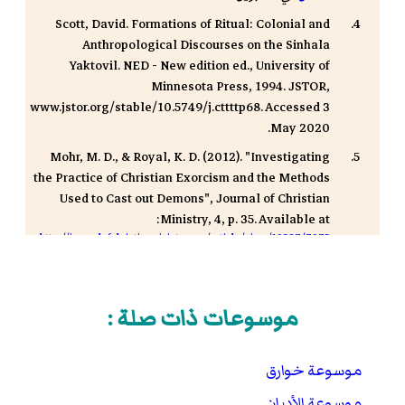
Scott, David. Formations of Ritual: Colonial and
Anthropological Discourses on the Sinhala
Yaktovil. NED - New edition ed., University of
Minnesota Press, 1994. JSTOR,
www.jstor.org/stable/10.5749/j.cttttp68. Accessed 3
May 2020.
Mohr, M. D., & Royal, K. D. (2012). "Investigating
the Practice of Christian Exorcism and the Methods
Used to Cast out Demons", Journal of Christian
Ministry, 4, p. 35. Available at:
http://journalofchristianministry.org/article/view/10287/7073
.
Malachi M. (1976) Hostage to the Devil: the
possession and exorcism of five living Americans.
موسوعات ذات صلة :
San Francisco, Harpercollins p. 462 (
ردمك
)
Usha Srivastava (2011).
Encyclopaedia of Indian
موسوعة خوارق
. Pinnacle Technology.
Medicines (3 Volume Set)
صفحات 5–6. . مؤرشف من
الأصل
في 5 مايو 2020.
موسوعة الأديان