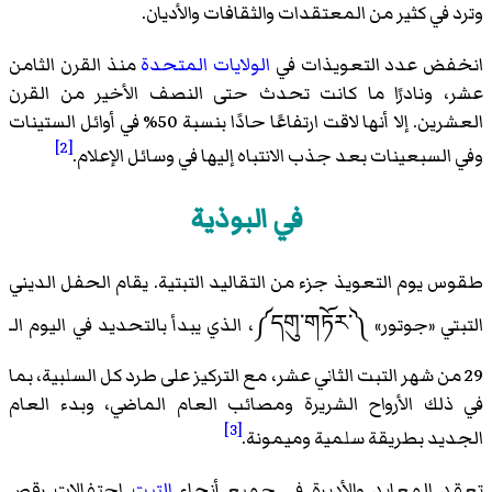
وترد في كثير من المعتقدات والثقافات والأديان.
انخفض عدد التعويذات في
الولايات المتحدة
منذ القرن الثامن
عشر، ونادرًا ما كانت تحدث حتى النصف الأخير من القرن
العشرين. إلا أنها لاقت ارتفاعًا حادًا بنسبة 50% في أوائل الستينات
[2]
وفي السبعينات بعد جذب الانتباه إليها في وسائل الإعلام.
في البوذية
طقوس يوم التعويذ جزء من التقاليد التبتية. يقام الحفل الديني
التبتي «جوتور» ༼དགུ་གཏོར་༽، الذي يبدأ بالتحديد في اليوم الـ
29 من شهر التبت الثاني عشر، مع التركيز على طرد كل السلبية، بما
في ذلك الأرواح الشريرة ومصائب العام الماضي، وبدء العام
[3]
الجديد بطريقة سلمية وميمونة.
تعقد المعابد والأديرة في جميع أنحاء
التبت
احتفالات رقص