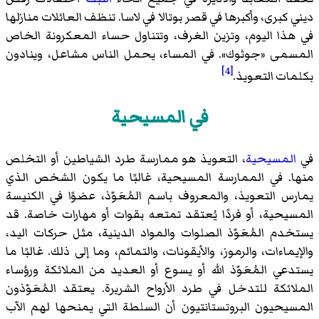
ديني كبرى، وأكبرها في قصر بوتالا في لاسا. تنظف العائلات منازلها
في هذا اليوم، وتزين الغرف، وتتناول حساء المعكرونة الخاص
المسمى «جوثوك». في المساء، يحمل الناس مشاعل، وينادون
[4]
بكلمات التعويذ.
في المسيحية
في
المسيحية
، التعويذ هو ممارسة طرد الشياطين أو التخلص
منها. في الممارسة المسيحية، غالبًا ما يكون الشخص الذي
يمارس التعويذ، والمعروف باسم المُعَوّذ، عضوًا في الكنيسة
المسيحية، أو فردًا يُعتقد تمتعه بقوات أو مهارات خاصة. قد
يستخدم المُعَوّذ الصلوات والمواد الدينية، مثل حركات اليد،
والإيماءات، والرموز، والأيقونات، والتمائم، وما إلى ذلك. غالبًا ما
يستدعي المُعَوّذ الله أو يسوع أو العديد من الملائكة ورؤساء
الملائكة للتدخل في طرد الأرواح الشريرة. يعتقد المُعَوّذون
المسيحيون البروتستانتيون أن السلطة التي يمنحها لهم الآب