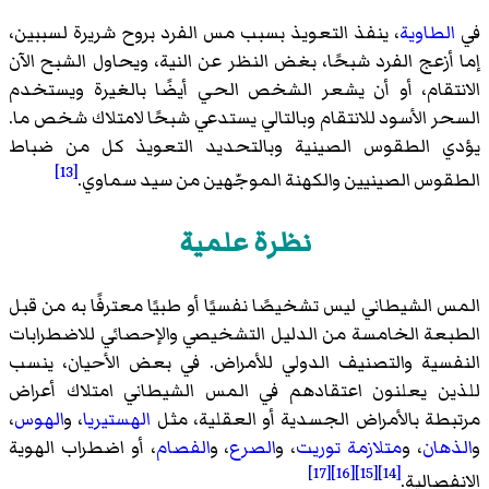
في
الطاوية
، ينفذ التعويذ بسبب مس الفرد بروح شريرة لسببين،
إما أزعج الفرد شبحًا، بغض النظر عن النية، ويحاول الشبح الآن
الانتقام، أو أن يشعر الشخص الحي أيضًا بالغيرة ويستخدم
السحر الأسود للانتقام وبالتالي يستدعي شبحًا لامتلاك شخص ما.
يؤدي الطقوس الصينية وبالتحديد التعويذ كل من ضباط
[13]
الطقوس الصينيين والكهنة الموجّهين من سيد سماوي.
نظرة علمية
المس الشيطاني ليس تشخيصًا نفسيًا أو طبيًا معترفًا به من قبل
الطبعة الخامسة من الدليل التشخيصي والإحصائي للاضطرابات
النفسية والتصنيف الدولي للأمراض. في بعض الأحيان، ينسب
للذين يعلنون اعتقادهم في المس الشيطاني امتلاك أعراض
مرتبطة بالأمراض الجسدية أو العقلية، مثل
الهستيريا
، و
الهوس
،
و
الذهان
، و
متلازمة توريت
، و
الصرع
، و
الفصام
، أو اضطراب الهوية
[17]
[16]
[15]
[14]
الانفصالية.