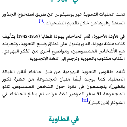
تمت عمليات التعويذ عبر يوسيفوس عن طريق استخراج الجذور
[11]
السامة وغيرها من خلال تقديم التضحيات.
في الآونة الأخيرة، قام الحاخام يهودا فطايا (1859-1942) بتأليف
كتاب
منشة يهوذا
، الذي يتناول على نطاق واسع التعويذ، وتجربته
مع الأشخاص الممسوسين، ومواضيع أخرى من الفكر اليهودي.
الكتاب مكتوب بالعبرية وترجم إلى اللغة الإنجليزية.
تُنفذ طقوس التعويذ اليهودية من قبل حاخام أتقن القبالة
العملية. كما يوجد أيضًا منيان (مجموعة من عشرة ذكور
بالغين)، يتجمعون في دائرة حول الشخص الممسوس. تتلو
المجموعة 91 سفر المزامير ثلاث مرات، ثم ينفخ الحاخام في
[12]
الشوفار (قرن كبش).
في الطاوية