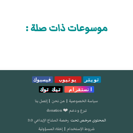
موسوعات ذات صلة :
تويتر
يوتيوب
فيسبوك
انستقرام
تيك توك
سياسة الخصوصية
|
من نحن
|
إتصل بنا
تبرع و دعم ❤️ donation
المحتوى مرخص تحت
رخصة المشاع الإبداعي 3.0
شروط الإستخدام
|
إخلاء المسؤولية