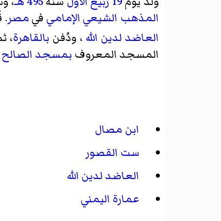
ولد يوم
19 ربيع الأول
سنة
495 هـ
، و
المذهب الشيعي الإمامي
في
مصر
. 
العاضد لدين الله
، ودُفن
بالقاهرة
، ث
المسجد المعروف
بمسجد الصالح 
ابن مصال
ست القصور
العاضد لدين الله
عمارة اليمني