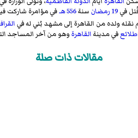
سكن
القاهرة
أيام
الدولة الفاطمية
، وتولّى الوزارة في 
قُتل في
19 رمضان
سنة
556 هـ
في مؤامرة شاركت فيها
م نقله ولده من القاهرة إلى مشهد بُني له في
القراف
طلائع
في مدينة
القاهرة
وهو من آخر المساجد التي
مقالات ذات صلة