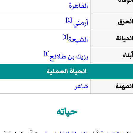
القاهرة
[1]
لعرق
أرمني
[1]
لديانة
الشيعة
[1]
بناء
رزيك بن طلائع
الحياة العملية
لمهنة
شاعر
حياته