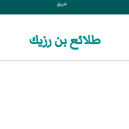
عريق
طلائع بن رزيك