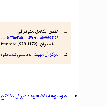
النص الكامل متوفر في:
/details/TheFatimidVizierate9691172
— العنوان : The Fatimid Vizierate (979-1172) — الصفحة: 170 —
مركز آل البيت العالمي للمعلوم
موسوعة الشعراء :
ديوان طلائع 