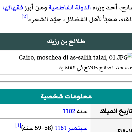
صالح، أحد وزراء
الدولة الفاطمية
ومن أبرز
فقهائها
و
[2]
لقاء، محبّاً لأهل الفضائل، جيّد الشعر».
طلائع بن رزيك
سجد الصالح طلائع في القاهرة
معلومات شخصية
اريخ الميلاد
سنة
1102
[1]
سبتمبر
1161
(58–59 سنة)
لوفاة