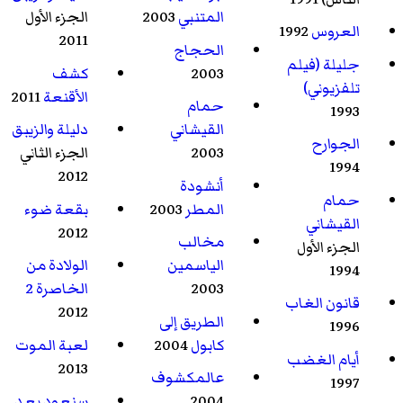
المتنبي
2003
الجزء الأول
العروس
1992
2011
الحجاج
جليلة (فيلم
2003
كشف
تلفزيوني)
الأقنعة
2011
حمام
1993
القيشاني
دليلة والزيبق
الجوارح
2003
الجزء الثاني
1994
2012
أنشودة
حمام
المطر
2003
بقعة ضوء
القيشاني
2012
مخالب
الجزء الأول
الياسمين
الولادة من
1994
2003
الخاصرة 2
قانون الغاب
2012
الطريق إلى
1996
كابول
2004
لعبة الموت
أيام الغضب
2013
عالمكشوف
1997
2004
سنعود بعد