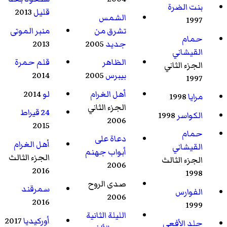
بنت الضرة
قليل
2013
الشمس
1997
تشرق من
منبر الموتى
حمام
جديد
2005
2013
القيشاني
الظاهر
قلم حمرة
الجزء الثاني
بيبرس
2005
2014
1997
أهل الغرام
لو
2014
مرايا
1998
الجزء الثاني
24 قيراط
الكواسر
1998
2006
2015
حمام
دعاة على
أهل الغرام
القيشاني
أبواب جهنم
الجزء الثالث
الجزء الثالث
2006
2016
1998
صدى الروح
سمرقند
الفوارس
2006
2016
1999
الليلة الثانية
أوركيديا
2017
جلد الأفعى