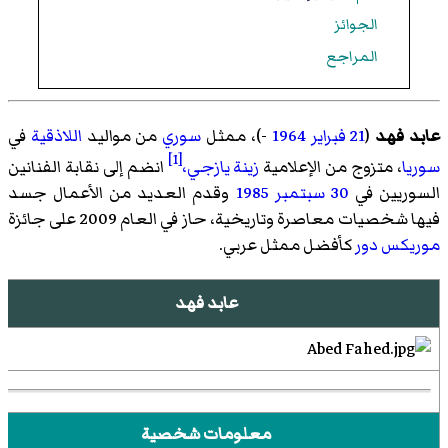
الجوائز
المراجع
عابد فهد
(
21 فبراير
1964
-)، ممثل
سوري
من مواليد
اللاذقية
في
[1]
سوريا
، متزوج من الإعلامية
زينة يازجي،
انضم إلى نقابة الفنانين
السوريين في
30 سبتمبر
1985
وقدم العديد من الأعمال جسد
فيها شخصيات معاصرة وتاريخية، حاز في العام 2009 على جائزة
موريكس دور
كأفضل ممثل عربي.
عابد فهد
معلومات شخصية