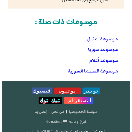
موسوعات ذات صلة :
موسوعة تمثيل
موسوعة سوريا
موسوعة أعلام
موسوعة السينما السورية
تويتر
يوتيوب
فيسبوك
انستقرام
تيك توك
سياسة الخصوصية
|
من نحن
|
إتصل بنا
تبرع و دعم ❤️ donation
المحتوى مرخص تحت
رخصة المشاع الإبداعي 3.0