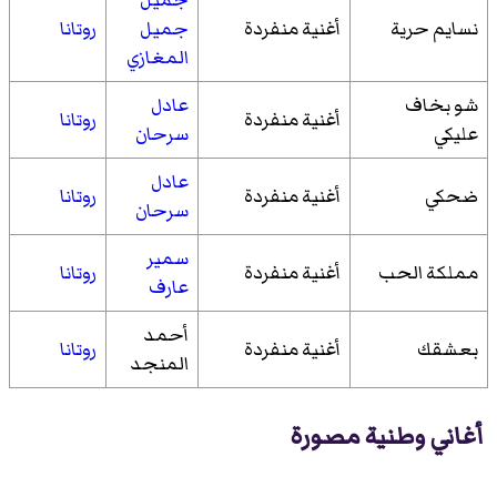
نسايم حرية
أغنية منفردة
جميل
روتانا
المغازي
شو بخاف
عادل
أغنية منفردة
روتانا
عليكي
سرحان
عادل
ضحكي
أغنية منفردة
روتانا
سرحان
سمير
مملكة الحب
أغنية منفردة
روتانا
عارف
أحمد
بعشقك
أغنية منفردة
روتانا
المنجد
أغاني وطنية مصورة