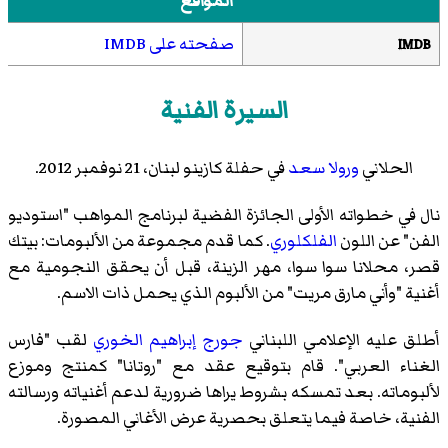
المواقع
صفحته على IMDB
IMDB
السيرة الفنية
الحلاني
ورولا سعد
في حفلة كازينو لبنان، 21 نوفمبر 2012.
نال في خطواته الأولى الجائزة الفضية لبرنامج المواهب "استوديو
الفن" عن اللون
الفلكلوري
. كما قدم مجموعة من الألبومات: بيتك
قصر، محلانا سوا سوا، مهر الزينة، قبل أن يحقق النجومية مع
أغنية "وأني مارق مريت" من الألبوم الذي يحمل ذات الاسم.
أطلق عليه الإعلامي اللبناني
جورج إبراهيم الخوري
لقب "فارس
الغناء العربي". قام بتوقيع عقد مع "روتانا" كمنتج وموزع
لألبوماته. بعد تمسكه بشروط يراها ضرورية لدعم أغنياته ورسالته
الفنية، خاصة فيما يتعلق بحصرية عرض الأغاني المصورة.