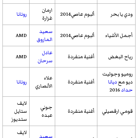
ارمان
ودي يا بحر
ألبوم عاصي2014
روتانا
غزارة
سعيد
أجمل الأشياء
ألبوم عاصي2014
AMD
الماروق
عادل
رياح البغض
أغنية منفردة
AMD
سرحان
روميو وجوليت
علاء
ديو مع
ديانا
أغنية منفردة
روتانا
الأنصاري
حداد
2016
لايف
جوني
قومي ارقصيلي
أغنية منفردة
ستايل
عبده
ستديوز
لايف
سعيد