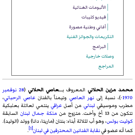
الألبومات الغنائية
فيديو كليبات
أغاني وطنية مصورة
التكريمات والجوائز الفنية
البرامج
وصلات خارجية
المراجع
محمد مزين الحلاني
المعروف بـــ
عاصي الحلاني
(
28 نوفمبر
1970
-)، نسبة إلى
نهر العاصي
وتيمناً بالفنان
عاصي الرحباني
،
مطرب وموسيقي
لبناني
من أصل
عراقي
ينتمي لعائلة بعلبكية
تتكون من 13 أخ وأخت. متزوج من
ملكة جمال لبنان
السابقة
كوليت بولس
، وهو أب لثلاثة أبناء: بنتان (ماريتا، دانا) وولد (الوليد).
[1]
كما أنه عضو في
نقابة الفنانين المحترفين في لبنان
.