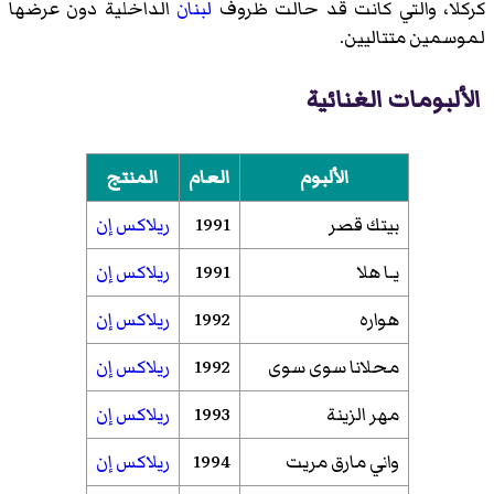
كركلا، والتي كانت قد حالت ظروف
لبنان
الداخلية دون عرضها
لموسمين متتاليين.
الألبومات الغنائية
الألبوم
العام
المنتج
بيتك قصر
1991
ريلاكس إن
يـا هلا
1991
ريلاكس إن
هواره
1992
ريلاكس إن
محلانا سوى سوى
1992
ريلاكس إن
مهر الزينة
1993
ريلاكس إن
واني مارق مريت
1994
ريلاكس إن