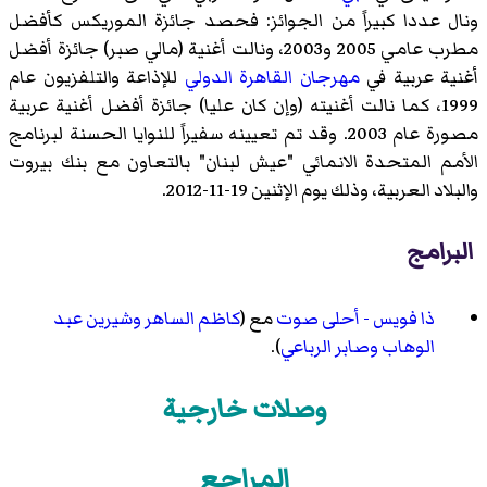
ونال عددا كبيراً من الجوائز: فحصد جائزة الموريكس كأفضل
مطرب عامي 2005 و2003، ونالت أغنية (مالي صبر) جائزة أفضل
أغنية عربية في
مهرجان القاهرة الدولي
للإذاعة والتلفزيون عام
1999، كما نالت أغنيته (وإن كان عليا) جائزة أفضل أغنية عربية
مصورة عام 2003. وقد تم تعيينه سفيراً للنوايا الحسنة لبرنامج
الأمم المتحدة الانمائي "عيش لبنان" بالتعاون مع بنك بيروت
والبلاد العربية، وذلك يوم الإثنين 19-11-2012.
البرامج
ذا فويس - أحلى صوت
مع (
كاظم الساهر
وشيرين عبد
الوهاب
وصابر الرباعي
).
وصلات خارجية
المراجع