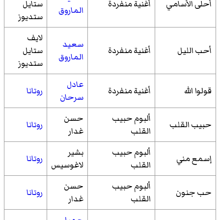
أحلى الأسامي
أغنية منفردة
ستايل
الماروق
ستديوز
لايف
سعيد
أحب الليل
أغنية منفردة
ستايل
الماروق
ستديوز
عادل
قولوا الله
أغنية منفردة
روتانا
سرحان
ألبوم حبيب
حسن
حبيب القلب
روتانا
القلب
غدار
ألبوم حبيب
بشير
إسمع مني
روتانا
القلب
لاغوسيس
ألبوم حبيب
حسن
حب جنون
روتانا
القلب
غدار
جميل