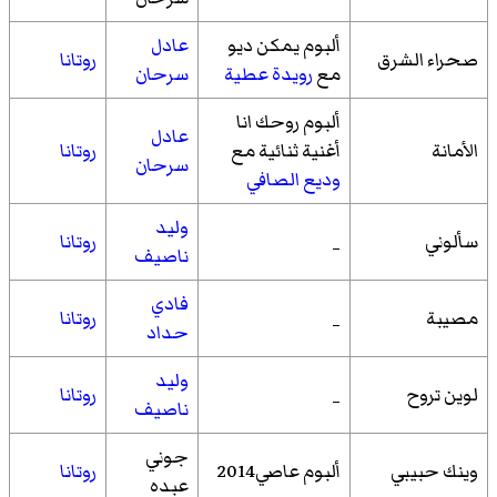
ألبوم يمكن ديو
عادل
صحراء الشرق
روتانا
مع
رويدة عطية
سرحان
ألبوم روحك انا
عادل
الأمانة
أغنية ثنائية مع
روتانا
سرحان
وديع الصافي
وليد
سألوني
_
روتانا
ناصيف
فادي
مصيبة
_
روتانا
حداد
وليد
لوين تروح
_
روتانا
ناصيف
جوني
وينك حبيبي
ألبوم عاصي2014
روتانا
عبده