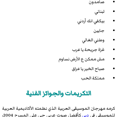
صامدون
لبناني
بيكفي انك أردني
جايين
وطني الغالي
غزة جريحة يا عرب
مش ممكن ع الأرض نساوم
صباح الخير يا عراق
مملكة الحب
التكريمات والجوائز الفنية
كرمه مهرجان الموسيقى العربية الذي نظمته الأكاديمية العربية
للموسيقى في
دبي
كأفضل صوت عربي حي على المسرح 2004،