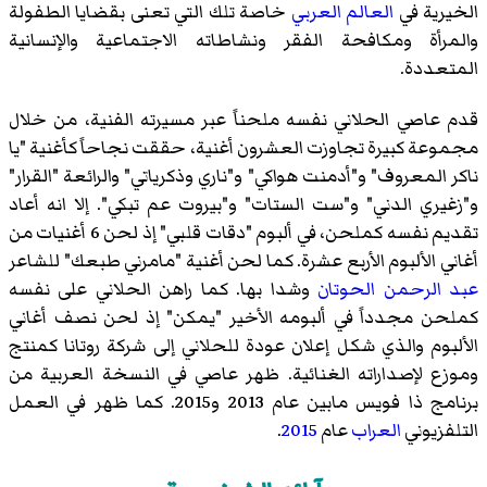
الخيرية في
العالم العربي
خاصة تلك التي تعنى بقضايا الطفولة
والمرأة ومكافحة الفقر ونشاطاته الاجتماعية والإنسانية
المتعددة.
قدم عاصي الحلاني نفسه ملحناً عبر مسيرته الفنية، من خلال
مجموعة كبيرة تجاوزت العشرون أغنية، حققت نجاحاً كأغنية "يا
ناكر المعروف" و"أدمنت هواكي" و"ناري وذكرياتي" والرائعة "القرار"
و"زغيري الدني" و"ست الستات" و"بيروت عم تبكي". إلا انه أعاد
تقديم نفسه كملحن، في ألبوم "دقات قلبي" إذ لحن 6 أغنيات من
أغاني الألبوم الأربع عشرة. كما لحن أغنية "مامرني طبعك" للشاعر
عبد الرحمن الحوتان
وشدا بها. كما راهن الحلاني على نفسه
كملحن مجدداً في ألبومه الأخير "يمكن" إذ لحن نصف أغاني
الألبوم والذي شكل إعلان عودة للحلاني إلى شركة روتانا كمنتج
وموزع لإصداراته الغنائية. ظهر عاصي في النسخة العربية من
برنامج ذا فويس مابين عام 2013 و2015. كما ظهر في العمل
التلفزيوني
العراب
عام
2015
.