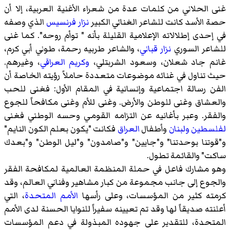
غنى الحلاني من كلمات عدة من شعراء الأغنية العربية، إلا أن
حصة الأسد كانت للشاعر الغنائي الكبير
نزار فرنسيس
الذي وصفه
في إحدى إطلالاته الإعلامية القليلة بأنه " توأم روحه". كما غنى
للشاعر السوري
نزار قباني
، والشاعر طربيه رحمة، طوني أبي كرم،
غانم جاد شعلان، وسعود الشربتلي،
وكريم العراقي
، وغيرهم.
حيث تناول في غنائه موضوعات متعددة حاملاً رؤيته الخاصة أن
الفن رسالة اجتماعية وإنسانية في المقام الأول: فغنى للحب
والعشاق وغنى للوطن والأرض. وغنى للأم وغنى مكافحاً للجوع
والفقر. وعبر بأغانيه عن التزامه القومي وحسه الوطني فغنى
لفلسطين
ولبنان
وأطفال
العراق
فكانت "يكون بعلم الكون النايم"
و"قوتنا بوحدتنا" و"جايين" و"صامدون" و"ليل الوطن" و"بعدك
ساكت" والقائمة تطول.
وهو مشارك فاعل في حملة المنظمة العالمية لمكافحة الفقر
والجوع إلى جانب مجموعة من كبار مشاهير وفناني العالم، وقد
كرمته كثير من المؤسسات، وعلى رأسها
الأمم المتحدة
، التي
أعلنته صديقاً لها وقد تم تعيينه سفيراً للنوايا الحسنة لدى الأمم
المتحدة، للتقدير على جهوده المبذولة في دعم المؤسسات