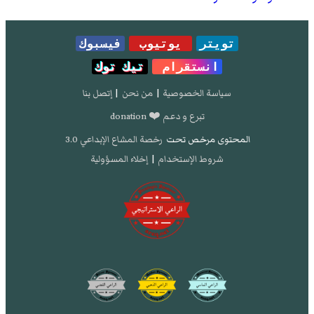
تويتر
يوتيوب
فيسبوك
انستقرام
تيك توك
سياسة الخصوصية
|
من نحن
|
إتصل بنا
تبرع و دعم ❤️ donation
المحتوى مرخص تحت
رخصة المشاع الإبداعي 3.0
شروط الإستخدام
|
إخلاء المسؤولية