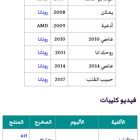
يمكن
2008
روتانا
أدعية
2009
AMD
عاصي 2010
2010
روتانا
روحك انا
2011
روتانا
عاصي 2014
2014
روتانا
حبيب القلب
2017
روتانا
فيديو كليبات
الأغنية
الألبوم
المخرج
المنتج
art
جافيتيني
_
رجا زهر