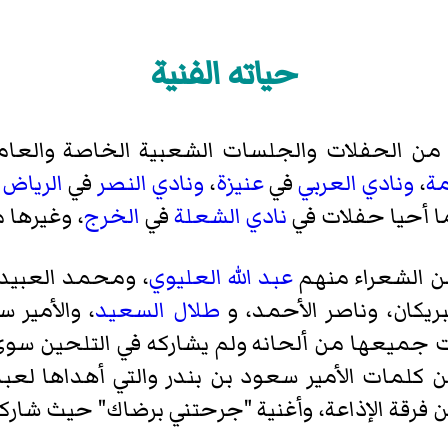
حياته الفنية
يد من الحفلات والجلسات الشعبية الخاصة والعام
مة
،
ونادي العربي
في
عنيزة
،
ونادي النصر
في
الرياض
ح
ما أحيا حفلات في
نادي الشعلة
في
الخرج
، وغيرها م
من الشعراء منهم
عبد الله العليوي
، ومحمد العبيد 
ريكان، وناصر الأحمد، و
طلال السعيد
، والأمير 
كانت جميعها من ألحانه ولم يشاركه في التلحين 
لمات الأمير سعود بن بندر والتي أهداها لعبد ا
ن فرقة الإذاعة، وأغنية "جرحتني برضاك" حيث شار