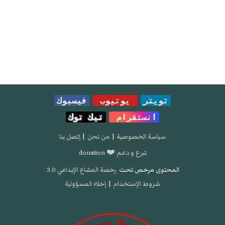
تويتر
يوتيوب
فيسبوك
انستقرام
تيك توك
سياسة الخصوصية
|
من نحن
|
إتصل بنا
تبرع و دعم ❤️ donation
المحتوى مرخص تحت
رخصة المشاع الإبداعي 3.0
شروط الإستخدام
|
إخلاء المسؤولية