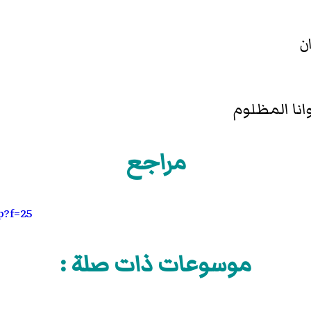
ن
انا المظلوم
مراجع
p?f=25
موسوعات ذات صلة :