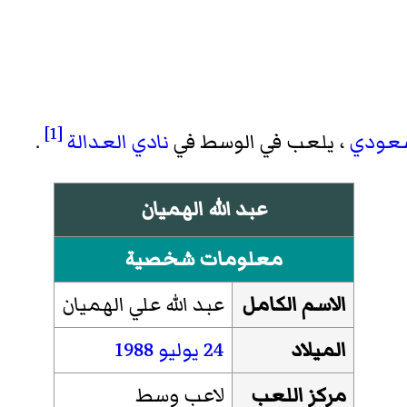
[1]
عودي
، يلعب في الوسط في
نادي العدالة
.
عبد الله الهميان
معلومات شخصية
الاسم الكامل
عبد الله علي الهميان
الميلاد
24 يوليو
1988
مركز اللعب
لاعب وسط