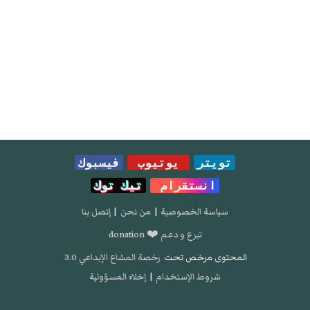
تويتر
يوتيوب
فيسبوك
انستقرام
تيك توك
سياسة الخصوصية
|
من نحن
|
إتصل بنا
تبرع و دعم ❤️ donation
المحتوى مرخص تحت
رخصة المشاع الإبداعي 3.0
شروط الإستخدام
|
إخلاء المسؤولية