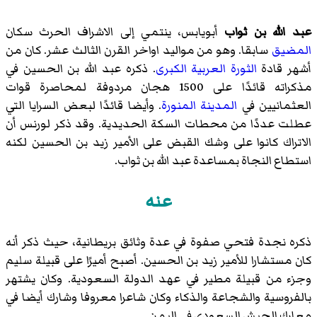
عبد الله بن ثواب
أبويابس، ينتمي إلى الاشراف الحرث سكان
المضيق
سابقا. وهو من مواليد اواخر القرن الثالث عشر. كان من
أشهر قادة
الثورة العربية الكبرى
. ذكره عبد الله بن الحسين في
مذكراته قائدًا على 1500 هجان مردوفة لمحاصرة قوات
العثمانيين في
المدينة المنورة
. وأيضا قائدًا لبعض السرايا التي
عطلت عددًا من محطات السكة الحديدية. وقد ذكر لورنس أن
الاتراك كانوا على وشك القبض على الأمير زيد بن الحسين لكنه
استطاع النجاة بمساعدة عبد الله بن ثواب.
عنه
ذكره نجدة فتحي صفوة في عدة وثائق بريطانية، حيث ذكر أنه
كان مستشارا للأمير زيد بن الحسين. أصبح أميرًا على قبيلة سليم
وجزء من قبيلة مطير في عهد الدولة السعودية. وكان يشتهر
بالفروسية والشجاعة والذكاء وكان شاعرا معروفا وشارك أيضا في
معارك الجيش السعودي في اليمن.