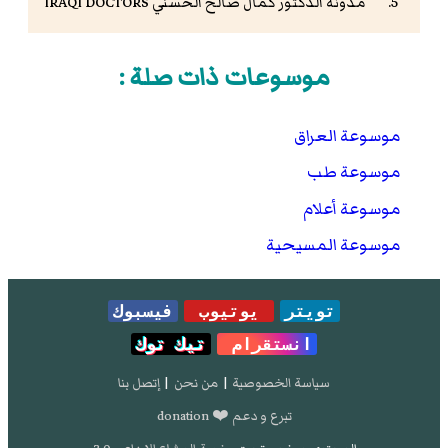
مدونة الدكتور كمال صالح الحسني IRAQI DOCTORS
موسوعات ذات صلة :
موسوعة العراق
موسوعة طب
موسوعة أعلام
موسوعة المسيحية
تويتر
يوتيوب
فيسبوك
انستقرام
تيك توك
سياسة الخصوصية
|
من نحن
|
إتصل بنا
تبرع و دعم ❤️ donation