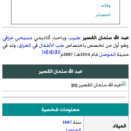
وفاته
المصادر
عبد الله سلمان القصير
طبيب
وباحث أكاديمي
مسيحي
عراقي
وهو أول من تخصص باختصاص
طب الأطفال
في
العراق
، ولد في
[4]
[3]
[2]
[1]
مدينة
الموصل
عام 1304هـ/ 1887م
.
عبد الله سلمان القصير
معلومات شخصية
سنة
1887
الميلاد
الموصل