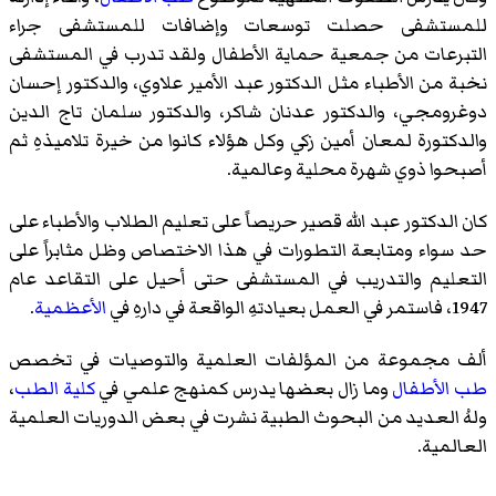
للمستشفى حصلت توسعات وإضافات للمستشفى جراء
التبرعات من جمعية حماية الأطفال ولقد تدرب في المستشفى
نخبة من الأطباء مثل الدكتور عبد الأمير علاوي، والدكتور إحسان
دوغرومجي، والدكتور عدنان شاكر، والدكتور سلمان تاج الدين
والدكتورة لمعان أمين زكي وكل هؤلاء كانوا من خيرة تلاميذهِ ثم
أصبحوا ذوي شهرة محلية وعالمية.
كان الدكتور عبد الله قصير حريصاً على تعليم الطلاب والأطباء على
حد سواء ومتابعة التطورات في هذا الاختصاص وظل مثابراً على
التعليم والتدريب في المستشفى حتى أحيل على التقاعد عام
1947، فاستمر في العمل بعيادتهِ الواقعة في دارهِ في
الأعظمية
.
ألف مجموعة من المؤلفات العلمية والتوصيات في تخصص
طب الأطفال
وما زال بعضها يدرس كمنهج علمي في
كلية الطب
،
ولهُ العديد من البحوث الطبية نشرت في بعض الدوريات العلمية
العالمية.