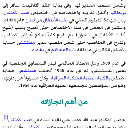
وشغل منصب المدير لها. وفي بداية عقد الثلاثينات سافر إلى
بريطانيا
وأكمل تدريبه واختصاصه في اختصاص
طب الأطفال
،
ونال شهادة الدبلوم العالي في
طب الأطفال
من
لندن
عام 1934م،
واستمر في العمل في هذا الاختصاص حتى أصبح يلقب (شيخ
أطباء الأطفال في العراق). ثم تفرغ كلياً لعلاج أمراض الاطفال،
وتدرج في المناصب حتى شغل منصب مدير
مستشفى
حماية
الأطفال الكائن في منطقة
باب المعظم
في
بغداد
.
في عام 1939 زامل الاستاذ العالمي ليدر النمساوي الجنسية في
نفس المستشفى، ثم في عام 1945 ألحقت
مستشفى
حماية
الأطفال
بالكلية الطبية الملكية العراقية
، وكان مسؤولاً عن إدارتها،
وهو من المؤسسين للجمعية الطبية العراقية عام 1956.
من أهم انجازاته
[1]
حصل الدكتور عبد الله قصير على لقب استاذ في
طب الأطفال
،
وكان يدرس الصفوف المنتهية لموضوع
طب الأطفال
، وأثناء إدارته