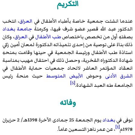
التكريم
عندما انشئت جمعية خاصة بأطباء الأطفال في
العراق
، انتخب
الدكتور عبد الله قصير عضو شرف فيها، وكرمتهُ
جامعة بغداد
بصفتهِ أول من تخصص باختصاص
طب الأطفال
في
العراق
، وكان
ذلك بناءً على توصية من إحدى تلميذاته الدكتورة
لمعان أمين زكي
استاذة طب الأطفال ورئيسة الجمعية في حينها وقامت بمنحهِ
شهادة الدكتوراه الفخرية، وحصل ذلك في احتفال مهيب بمناسبة
انعقاد المؤتمر العاشر لاتحاد جمعيات حماية الأطفال في
الشرق الأدنى
وحوض
الأبيض المتوسط
حيث منحهُ رئيس
[5]
الجامعة طه العبد الشهادة.
وفاته
توفى في
بغداد
يوم الجمعة 25 جمادى الآخرة 1398هـ/ 2 حزيران
[1]
1978م
، عن عمر ناهز التسعين عاماً.