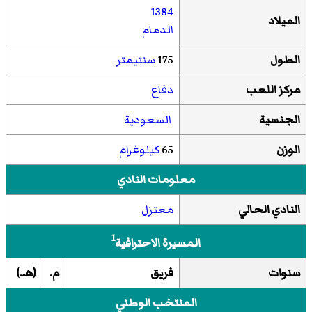
1384
الميلاد
الدمام
الطول
175
سنتيمتر
مركز اللعب
دفاع
الجنسية
السعودية
الوزن
65
كيلوغرام
معلومات النادي
النادي الحالي
معتزل
1
المسيرة الاحترافية
سنوات
فريق
م.
(هـ.)
المنتخب الوطني