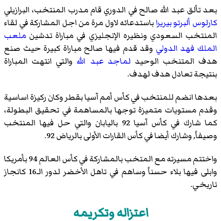
بعد تألق عبد الله صالح في الدوري قام مدرب المنتخب، البرازيلي
كارلوس ألبرتو بيريرا
باستدعائه لاول مرة من اجل المشاركة في لقاء
المنتخب السعودي ونظيره الإنجليزي في مباراة تدشين
ملعب
الملك فهد الدولي
وقد قدم فيها صالح مباراة كبيرة حيث صنع
هدف المتنخب الوحيد
لماجد عبد الله
والتي انتهت المباراة
بنتيجة تعادل هدف لهدف.
بعدها انضم للمنتخب في كأس أمم آسيا بقطر وكان ركيزة اساسية
وقدم مستويات متميزة توجها بالمساهمة في تحقيق البطولة،
كما شارك في كأس آسيا 92 باليابان والتي حل فيها المنتخب
وصيفاً, وشارك أيضا في كأس القارات الأولى بالرياض 92.
واختتم مسيرته مع المتخب بالمشاركة في كأس العالم 94 بأمريكا
وابلى فيها بلاء حسناً وساهم في تاهل الأخضر لدور الـ16 كانجاز
تاريخي.
اعتزاله وتكريمه