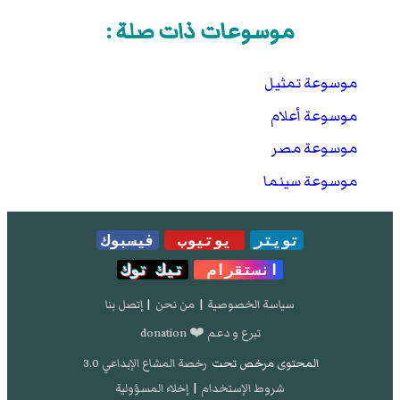
موسوعات ذات صلة :
موسوعة تمثيل
موسوعة أعلام
موسوعة مصر
موسوعة سينما
تويتر
يوتيوب
فيسبوك
انستقرام
تيك توك
سياسة الخصوصية
|
من نحن
|
إتصل بنا
تبرع و دعم ❤️ donation
المحتوى مرخص تحت
رخصة المشاع الإبداعي 3.0
شروط الإستخدام
|
إخلاء المسؤولية