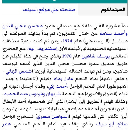
السينما.كوم
صفحته على موقع السينما
بدأ مشواره الفني طفلا مع صديقي عمره
محسن محي الدين
وأحمد سلامة
من خلال التلفزيون، ثم بدأ بدايته الموفقة في
مسلسل (البوسطجي) عام
1974
، ومن ثم كانت بداية انطلاقته
السينمائية الحقيقية في فيلمه الأول
إسكندرية... ليه؟
مع المخرج
العالمي
يوسف شاهين
عام
1978
والذي رشح في هذا الفيلم عن
طريق صديق عمره محسن محي الدين الذي قدمه ليوسف
شاهين، ومن ثم توالت اعماله السينمائية أبرزها (
شمس الزناتي
-
وحنفي الابهة
) امام النجم
عادل إمام
وفيلم (
الاحتياط واجب
-
الامبراطور
) امام النجم الراحل
أحمد زكي
، وقدم أجمل ادواره في
فيلم (
الطوق والاسورة
) مع النجمة
شريهان
وفردوس عبد الحميد
،
وكذلك فيلم (
الطريق إلى ايلات
) الذي أدى شخصية أحد الأبطال
الذين يفجرون أحد المدمرات في ميناء ايلات ويستشهد فيها، ومن
أبرز الأفلام التي قدمها فيلم (
المواطن مصري
) للمخرج الراحل
صلاح أبو سيف
والذي وقف فيه امام النجم العالمي
عمر