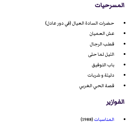
المسرحيات
حضرات السادة العيال (في دور عادل)
عش العميان
قطب الرجال
الليل لما حلى
باب التوفيق
دليلة و شربات
قصة الحي الغربي
الفوازير
المناسبات
(1988)