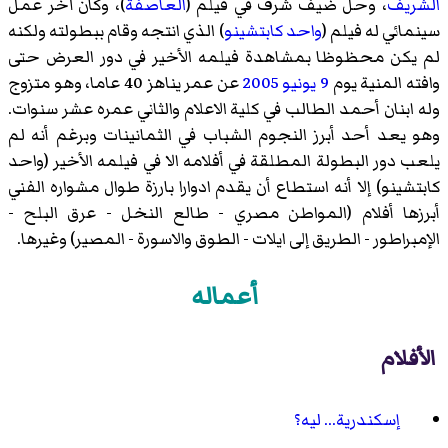
الشريف
، وحل ضيف شرف في فيلم (
العاصفة
)، وكان آخر عمل
سينمائي له فيلم (
واحد كابتشينو
) الذي انتجه وقام ببطولته ولكنه
لم يكن محظوظا بمشاهدة فيلمه الأخير في دور العرض حتى
وافته المنية يوم
9 يونيو
2005
عن عمر يناهز 40 عاما، وهو متزوج
وله ابنان أحمد الطالب في كلية الاعلام والثاني عمره عشر سنوات.
وهو يعد أحد أبرز النجوم الشباب في الثمانينات وبرغم أنه لم
يلعب دور البطولة المطلقة في أفلامه الا في فيلمه الأخير (واحد
كابتشينو) إلا أنه استطاع أن يقدم ادوارا بارزة طوال مشواره الفني
أبرزها أفلام (المواطن مصري - طالع النخل - عرق البلح -
الإمبراطور - الطريق إلى ايلات - الطوق والاسورة - المصير) وغيرها.
أعماله
الأفلام
إسكندرية... ليه؟