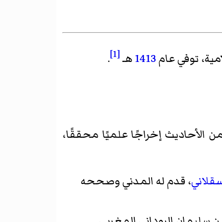
[1]
مية، توفي عام
1413
هـ
.
الأحاديث إخراجًا علميًا محققًا،
قلاني
، قدم له المدني وصححه
سليمان الروداني المغربي.