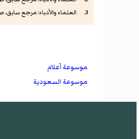
العلماء والأدباء: مرجع سابق، ص181-82
موسوعة أعلام
موسوعة السعودية