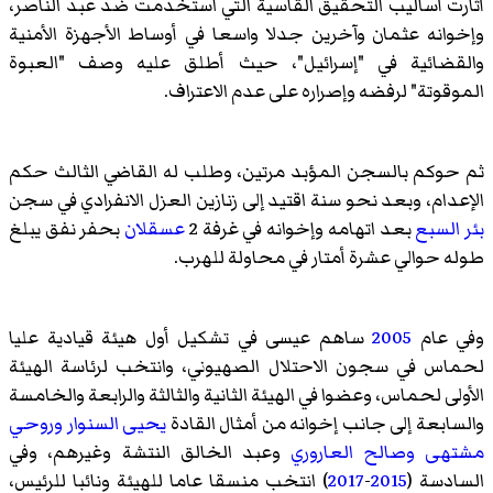
أثارت أساليب التحقيق القاسية التي استخدمت ضد عبد الناصر،
وإخوانه عثمان وآخرين جدلا واسعا في أوساط الأجهزة الأمنية
والقضائية في "إسرائيل"، حيث أطلق عليه وصف "العبوة
الموقوتة" لرفضه وإصراره على عدم الاعتراف.
ثم حوكم بالسجن المؤبد مرتين، وطلب له القاضي الثالث حكم
الإعدام، وبعد نحو سنة اقتيد إلى زنازين العزل الانفرادي في سجن
بئر السبع
بعد اتهامه وإخوانه في غرفة 2
عسقلان
بحفر نفق يبلغ
طوله حوالي عشرة أمتار في محاولة للهرب.
وفي عام
2005
ساهم عيسى في تشكيل أول هيئة قيادية عليا
لحماس في سجون الاحتلال الصهيوني، وانتخب لرئاسة الهيئة
الأولى لحماس، وعضوا في الهيئة الثانية والثالثة والرابعة والخامسة
والسابعة إلى جانب إخوانه من أمثال القادة
يحيى السنوار
وروحي
مشتهى
وصالح العاروري
وعبد الخالق النتشة
وغيرهم، وفي
السادسة (
2015
-
2017
) انتخب منسقا عاما للهيئة ونائبا للرئيس،