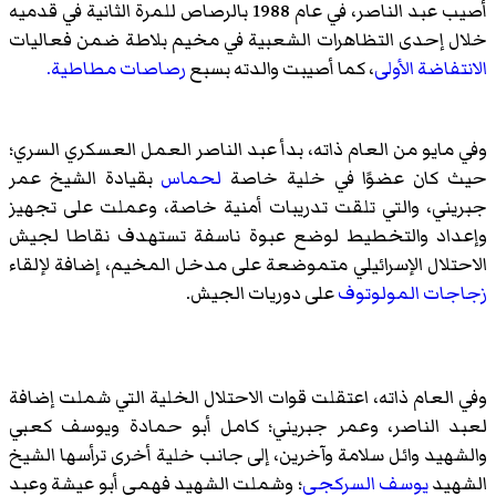
أصيب عبد الناصر، في عام 1988 بالرصاص للمرة الثانية في قدميه
خلال إحدى التظاهرات الشعبية في مخيم بلاطة ضمن فعاليات
الانتفاضة الأولى
، كما أصيبت والدته بسبع
رصاصات مطاطية.
وفي مايو من العام ذاته، بدأ عبد الناصر العمل العسكري السري؛
حيث كان عضوًا في خلية خاصة
لحماس
بقيادة الشيخ
عمر
جبريني
، والتي تلقت تدريبات أمنية خاصة، وعملت على تجهيز
وإعداد والتخطيط لوضع عبوة ناسفة تستهدف نقاطا لجيش
الاحتلال الإسرائيلي متموضعة على مدخل المخيم، إضافة لإلقاء
زجاجات المولوتوف
على دوريات الجيش.
وفي العام ذاته، اعتقلت قوات الاحتلال الخلية التي شملت إضافة
لعبد الناصر،
وعمر جبريني
؛
كامل أبو حمادة
ويوسف كعبي
والشهيد
وائل سلامة
وآخرين، إلى جانب خلية أخرى ترأسها الشيخ
الشهيد
يوسف السركجي
؛ وشملت الشهيد
فهمي أبو عيشة
وعبد