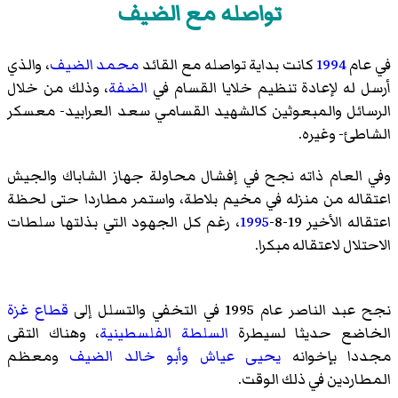
تواصله مع الضيف
في عام
1994
كانت بداية تواصله مع القائد
محمد الضيف
، والذي
أرسل له لإعادة تنظيم خلايا القسام في
الضفة
، وذلك من خلال
الرسائل والمبعوثين كالشهيد القسامي
سعد العرابيد
-
معسكر
الشاطئ
- وغيره.
وفي العام ذاته نجح في إفشال محاولة جهاز الشاباك والجيش
اعتقاله من منزله في مخيم بلاطة، واستمر مطاردا حتى لحظة
اعتقاله الأخير 19-8-
1995
، رغم كل الجهود التي بذلتها سلطات
الاحتلال لاعتقاله مبكرا.
نجح عبد الناصر عام 1995 في التخفي والتسلل إلى
قطاع غزة
الخاضع حديثا لسيطرة
السلطة الفلسطينية
، وهناك التقى
مجددا بإخوانه
يحيى عياش
وأبو خالد الضيف
ومعظم
المطاردين في ذلك الوقت.