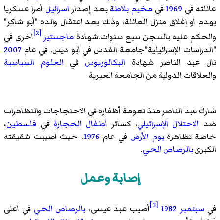
عائلته في
1969
في
مخيم بلاطة
بعد إصدار
اسرائيل
أمرا عسكريا
بهدم أو إغلاق منزل العائلة، وذلك بعد اعتقال والده "أبو شاكر"
[2]
والحكم عليه بالسجن سبع سنوات.شهادة
ماجستير
أخرى في
"الدراسات الإسرائيلية"جامعة القدس في أبو ديس. في عام
2007
نال عبد الناصر شهادة
البكالوريوس
في
العلوم السياسية
والعلاقات الدولية من الجامعة العبرية
شارك عبد الناصر منذ نعومة أظفاره في الاحتجاجات والتظاهرات
ضد
الاحتلال الإسرائيلي
، كسائر
أطفال الحجارة
في
فلسطين
،
خاصة تظاهرة
يوم الأرض
في عام
1976
، حيث أصيبت شقيقته
الكبرى
بالرصاص الحي
.
إصابة وعمل
[3]
في
سبتمبر
1982
أصيب عبد عيسى،
بالرصاص الحي
في أعلى