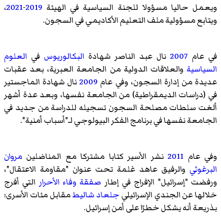
ويعمل حاليا مسؤولا للجنة السياسية في الهيئة
2019
-
2021
،
ويتابع مسؤولية ملف التعليم الأكاديمي في السجون.
في عام
2007
نال عبد الناصر شهادة
البكالوريوس
في
العلوم
السياسية
والعلاقات الدولية من الجامعة العبرية، بعد عقبات
عديدة من إدارة السجون، وفي عام
2009
نال شهادة الماجستير
في (
دراسات الديمقراطية
) من الجامعة نفسها، وبعد عدة أشهر
ألغت سلطات مصلحة السجون تسجيله للدراسة من جديد في
الجامعة نفسها في برنامج الفكر البيولوجي لـ"أسباب أمنية".
وفي عام
2011
نشر الأسير كتابا مشتركا مع المناضلين
مروان
البرغوثي
والرفيق عاهد غلمة تحت عنوان "مقاومة الاعتقال"،
ورفضت "إسرائيل" الإفراج في إطار
صفقة وفاء الأحرار
التي أفرج
خلالها عن الجندي الإسرائيلي
جلعاد شاليط
مقابل مئات الأسرى؛
بذريعة أنه يشكل خطرًا على أمن إسرائيل.