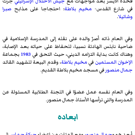
فخذه الأيسر بعد مواجهات مع
جيش الاحتلال الإسرائيلي
جرت
في
شارع القدس
-
مخيم بلاطة
؛ احتجاجا على مذابح
صبرا
وشاتيلا
.
وفي العام ذاته أصرّ والده على نقله إلى
المدرسة الإسلامية في
ضاحية نابلس
الهادئة نسبيا، للحفاظ على حياته بعد الإصابة،
وهناك كانت بداية التزامه الديني، حيث التحق في
1983
بجماعة
الإخوان المسلمين
في
مخيم بلاطة
، وقدم البيعة للشهيد القائد
جمال منصور
في مسجد مخيم بلاطة القديم.
وفي العام نفسه عمل عضوًا في اللجنة الطلابية المسئولة عن
المدرسة والتي ترأسها الأستاذ جمال منصور.
ابعاده
أبعد هو و
جمال منصور
ومع المئات من اعضاء
حركة حماس
إلى