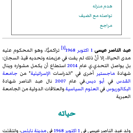
هدم منزله
تواصله مع الضيف
مراجع
[1]
عبد الناصر عيسى
1 اكتوبر
1968
تراكميًّا، وهو المحكوم عليه
مدى الحياة، إلا أنّ ذلك لم يفت في عزيمته وتحديه قيدَ السجان؛
بل يواصل التحدي.ي عام
2014
استطاع أن يكمل مشواره وينال
شهادة
ماجستير
أخرى في "الدراسات
الإسرائيلية
" من
جامعة
القدس
في
أبو ديس
.في عام
2007
نال عبد الناصر شهادة
البكالوريوس
في
العلوم السياسية
والعلاقات الدولية من الجامعة
العبرية
حياته
ولد عبد الناصر عيسى في
1 اكتوبر
1968
في
مدينة نابلس
، وانتقلت