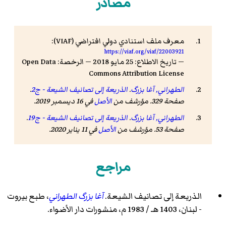
مصادر
معرف ملف استنادي دولي افتراضي (VIAF):
https://viaf.org/viaf/22003921
— تاريخ الاطلاع: 25 مايو 2018 — الرخصة: Open Data
Commons Attribution License
الطهراني, آغا بزرگ
.
الذريعة إلى تصانيف الشيعة - ج2
.
صفحة 329. مؤرشف من
الأصل
في 16 ديسمبر 2019.
الطهراني, آغا بزرگ
.
الذريعة إلى تصانيف الشيعة - ج19
.
صفحة 53. مؤرشف من
الأصل
في 11 يناير 2020.
مراجع
الذريعة إلى تصانيف الشيعة.
آغا بزرگ الطهراني
، طبع بيروت
- لبنان، 1403 هـ / 1983 م، منشورات دار الأضواء.