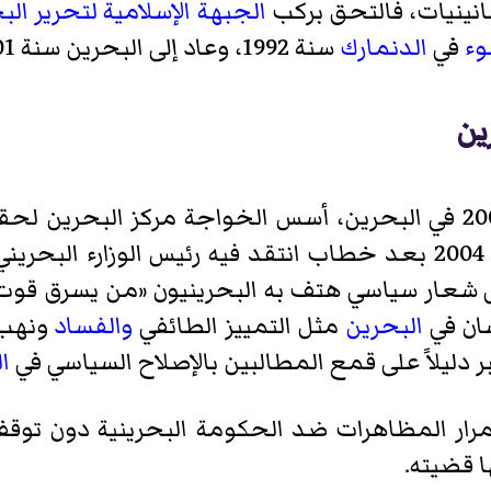
انينيات، فالتحق بركب
الجبهة الإسلامية لتحرير الب
وء
في
الدنمارك
سنة 1992، وعاد إلى البحرين سنة 2001
ين
مع بدأ الإصلاحات السياسية سنة 2001 في البحرين، أسس الخواجة م
خ
شعار سياسي هتف به البحرينيون «من يسرق قوت ال
ان في
البحرين
مثل التمييز الطائفي
والفساد
ونهب 
 دليلاً على قمع المطالبين بالإصلاح السياسي في
ا
رار المظاهرات ضد الحكومة البحرينية دون توق
ا قضيته.