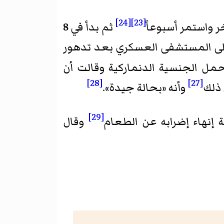
[24]
[23]
ثم بدأ في 8
قل الخواجة إلى المستشفى العسكري بعد تدهور
يحمل الجنسية الدنماركية وقالت أن
[28]
[27]
 ذلك
وأنه «بحالة جيدة».
[29]
وقال