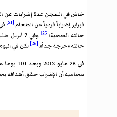
خاض في السجن عدة إضرابات عن الطعام بدأ أحدها في 29 يناير 12
[21]
فبراير إضراباً فردياً عن الطعام.
[25]
حالته الصحية؛
وفي 7 أبري
[26]
حالته «حرجة جداً»،
لكن في اليوم
في 28 مايو 2012 وبعد 110 يوما من الإضراب عن الطعام أعلن عبد الهادي الخواجة إنهاء إضرابه عن الطعام
محاميه أن الإضراب حقق أهدافه بجلب