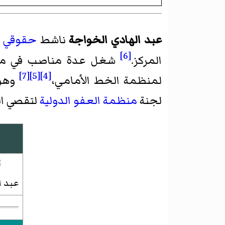
عبد الهادي الخواجة
ناشط
حقوقي
[6]
المركز.
شغل عدة مناصب في منظمات حقوقية إق
[7]
[5]
[4]
لمنظمة الخط الأمامي
،
وهو 
لجنة
منظمة العفو الدولية
لتقصي ا
عبد ا