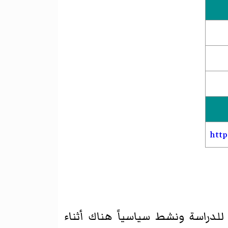
http
ة 1977 وغادر البحرين إلى لندن للدراسة ونشط سياسياً هناك أثناء