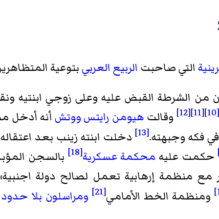
ينية
التي صاحبت
الربيع العربي
بتوعية المتظاهرين
 عناصر ملثمون من الشرطة القبض عليه وعلى زوجي ابنتيه
[12]
[11]
[10
وقالت
هيومن رايتس ووتش
أنه أدخل مس
[13]
في فكه وجبهته.
دخلت ابنته زينب بعد اعتقاله
[18]
حكمت عليه
محكمة عسكرية
 مع منظمة إرهابية تعمل لصالح دولة اجنبية».
[21]
ومنظمة الخط الأمامي
ومراسلون بلا حدود