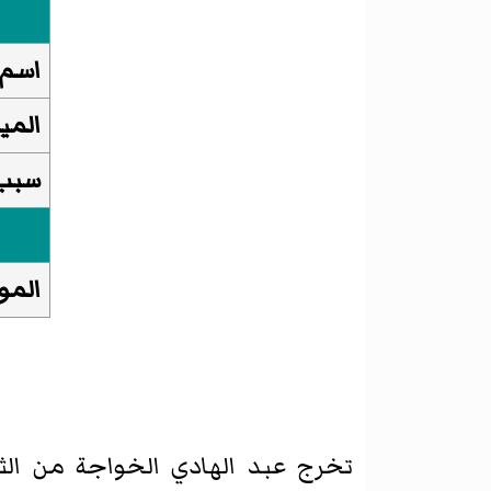
اسم 
الميل
سبب 
المو