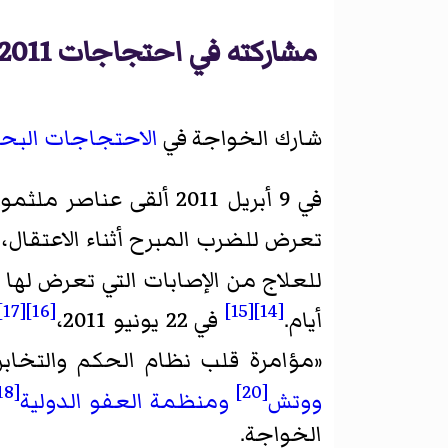
مشاركته في احتجاجات 2011
شارك الخواجة في
الاحتجاجات البحر
في 9 أبريل 2011 ألقى
]
تعرض للضرب المبرح أثناء الاعتقال،
للعلاج من الإصابات التي تعرض لها 
[17]
[16]
[15]
[14]
أيام.
في 22 يونيو 2011،
«مؤامرة قلب نظام الحكم والتخابر
[18]
[20]
ووتش
ومنظمة العفو الدولية
الخواجة.