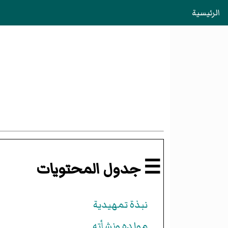
الرئيسية
☰ جدول المحتويات
نبذة تمهيدية
مولده ونشأته