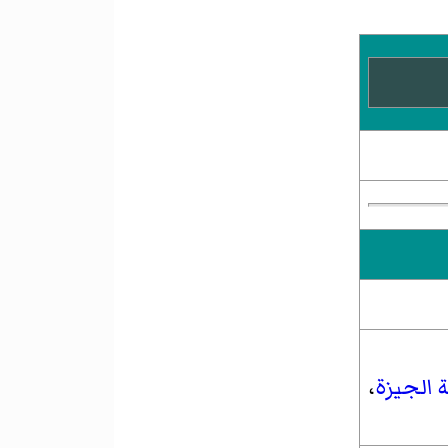
الجيزة
،