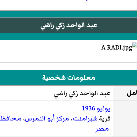
عبد الواحد زكي راضي
معلومات شخصية
امل
عبد الواحد زكي راضي
يوليو
1936
قرية
شبرامنت
،
مركز أبو النمرس
،
محافظة 
مصر