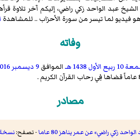
الشيخ عبد الواحد زكي راضي، إليكم آخر تلاوة قر
هو فيديو لما تيسر من سورة الأحزاب .. للمشاهدة
ا
وفاته
معة
10 ربيع الأول
1438 هـ
الموافق
9 ديسمبر
2016
مصادر
واحد زكي راضي» عن عمر يناهز 80 عاما
- تصفح:
نسخة