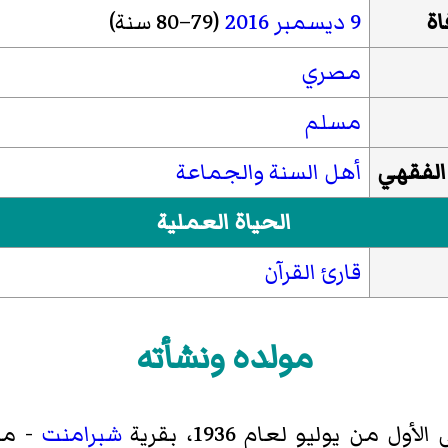
اة
9 ديسمبر
2016
(79–80 سنة)
مصري
مسلم
الفقهي
أهل السنة والجماعة
الحياة العملية
قارئ القرآن
مولده ونشأته
 من يوليو لعام 1936، بقرية
شبرامنت
- مر