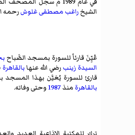
في عام 1989 م سجل
المصحف الم
الشيخ
راغب مصطفى غلوش
رحمه الل
عُيِّنَ قارئاً للسورة بمسجد الصَّباح
بح
السيدة زينب
رضي الله عنها
بالقاهرة
ف
قارئ للسورة يُعَيَّن بهذا المسجد 
بالقاهرة
منذ
1987
وحتى وفاته.
ترك للمكتبة الإذاعية العديد والع