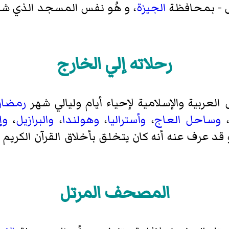
- بمحافظة
الجيزة
، و هُو نفس المسجد الذي شيعت
رحلاته إلي الخارج
لعربية والإسلامية لإحياء أيام وليالي شهر
رمضان
وساحل العاج
،
وأستراليا
،
وهولندا
،
والبرازيل
،
وإ
د عرف عنه أنه كان يتخلق بأخلاق القرآن الكريم ال
المصحف المرتل