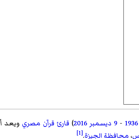
1936
-
9 ديسمبر
2016
)
قارئ قرآن
مصري
ويعد أح
[1]
رس
،
محافظة الجيزة
.