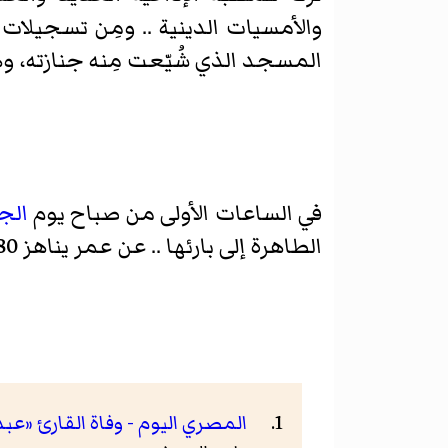
والأمسيات الدينية .. ومِن تسجيلات 
المسجد الذي شُيّعت مِنه جنازته، و
في الساعات الأولى من صباح يوم
الج
الطاهرة إلى بارئها .. عن عمر يناهز 80 عاماً قضاها فِي رحاب القرآن الكريم .
المصري اليوم - وفاة القارئ «عبد ال