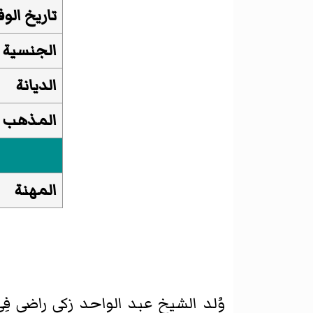
تاريخ الوف
الجنسية
الديانة
المذهب 
المهنة
وُلد الشيخ عبد الواحد زكي راضي فِي الأول