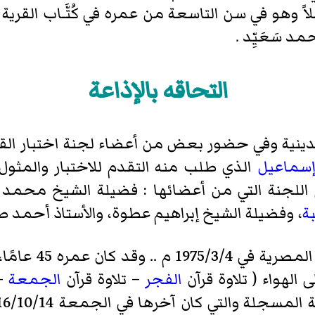
اً وهو في سن التاسعة من عمره في كُتَّـاب القر
 سَعَيِّد .
التحاقه بالإذاعة
 الدينية وفي حضور بعض من أعضاء لجنة اختبار الق
سماعيل
الذي طلب منه التقدم للاختبار والمثول 
ام اللجنة التي من أعضائها : فضيلة الشيخ محم
ة
، وفضيلة الشيخ إبراهيم عطوة، والأستاذ أحمد 
اعتمد قارئاً للقر
الهواء ( تلاوة قرآن
الفجر
– تلاوة قرآن
الجمعة
– 
لة والتي كان آخرها في الجمعة 2016/10/14 في مسجد