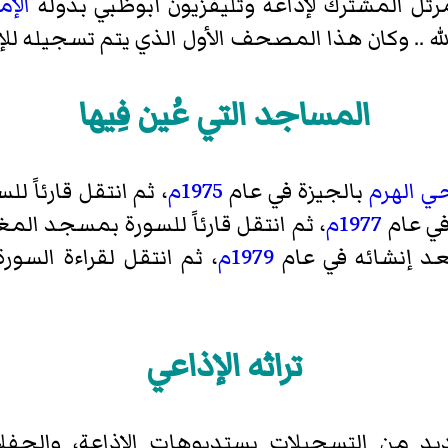
رتل
المشترك لإذاعة وتليفزيون أبوظبي بدولة
الإم
ه .. وكان هذا المصحف الأول الذي يتم تسجيله للإذ
المساجد التي عُين فِيها
ي الهرم
بالجيزة في عام
1975م
، ثم انتقل قارئاً 
ي عام
1977م
، ثم انتقل قارئاً للسورة بمسجد
المغ
بعد إنشائه في عام
1979م
، ثم انتقل لقراءة الس
تراثه الإذاعي
ديد من التسجيلات بستديوهات الإذاعة، والحفلا