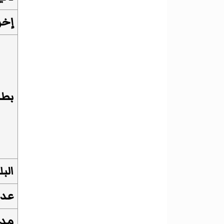
إخر
بطو
البل
عدد
مدة