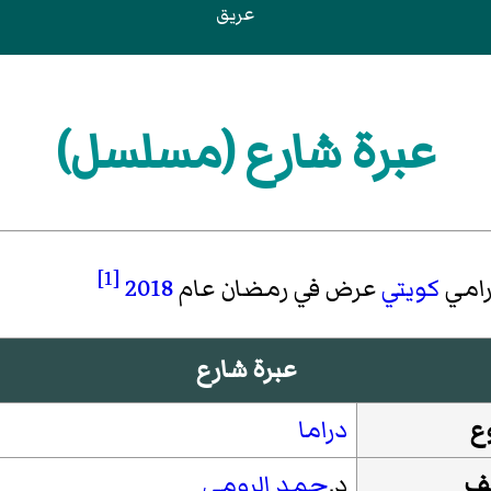
عريق
عبرة شارع (مسلسل)
[1]
رامي
كويتي
عرض في رمضان عام
2018
عبرة شارع
وع
دراما
يف
د.
حمد الرومي