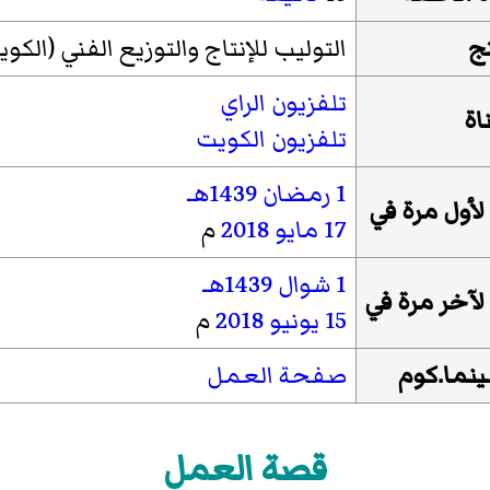
ج
التوليب للإنتاج والتوزيع الفني (الكو
تلفزيون الراي
اة
تلفزيون الكويت
1 رمضان
1439هـ
لأول مرة في
17 مايو
2018
م
1 شوال
1439هـ
لآخر مرة في
15 يونيو
2018
م
ينما.كوم
صفحة العمل
قصة العمل