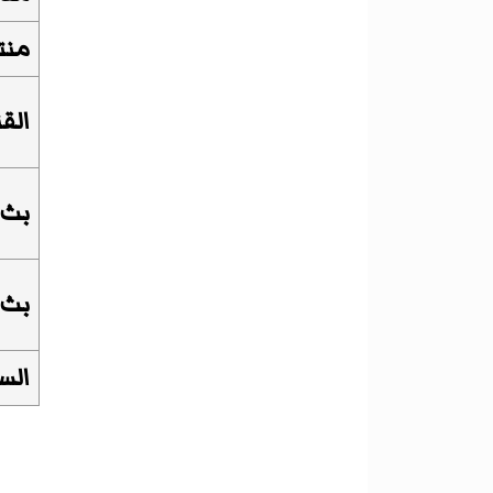
منت
القن
بث 
بث 
الس