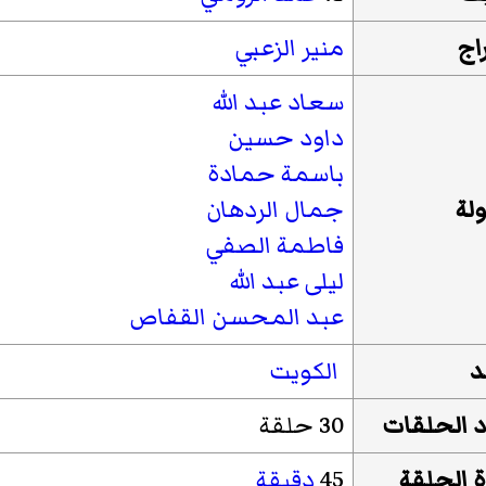
اج
منير الزعبي
سعاد عبد الله
داود حسين
باسمة حمادة
لة
جمال الردهان
فاطمة الصفي
ليلى عبد الله
عبد المحسن القفاص
د
الكويت
 الحلقات
30 حلقة
 الحلقة
45
دقيقة