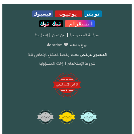
تويتر
يوتيوب
فيسبوك
انستقرام
تيك توك
سياسة الخصوصية
|
من نحن
|
إتصل بنا
تبرع و دعم ❤️ donation
المحتوى مرخص تحت
رخصة المشاع الإبداعي 3.0
شروط الإستخدام
|
إخلاء المسؤولية