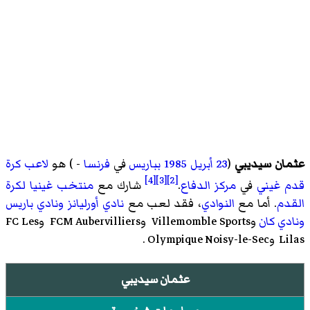
عثمان سيديبي
(
23 أبريل
1985
بباريس
في
فرنسا
- ) هو
لاعب كرة
[4]
[3]
[2]
قدم
غيني
في
مركز
الدفاع
.
شارك مع
منتخب غينيا لكرة
القدم
. أما مع
النوادي
، فقد لعب مع
نادي أورليانز
ونادي باريس
ونادي كان
وVillemomble Sports
وFCM Aubervilliers
وFC Les
Lilas
وOlympique Noisy-le-Sec
.
عثمان سيديبي