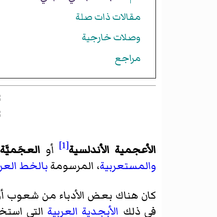
مقالات ذات صلة
وصلات خارجية
مراجع
[1]
الأعجمية الأندلسية
أو
العجَميَّة
(
والمستعربية
، المرسومة
بالخط العر
كان هناك بعض الأدباء من شعوب أور
في ذلك
الأبجدية العربية
التي استخد