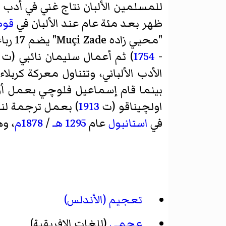
للمسلمين الألبان نتاج غني في أدب الخميادو العثماني أو ما 
ظهر بعد مئة عام عند الألبان في
قوص
"
محيي زاده
Muçi Zade" يضم 17 رباعية باقية من عام
-
1754
) ثم أعمال
سليمان نائبي
(ت
الأدب الألباني، وتتناول معركة كربلا
بينما قام
إسماعيل فلوچي
بعمل أول
اولچيناقو
(ت
1913
) بعمل ترجمة لن
في
استانبول
عام
1295 هـ
/
1878م
، و
تعجيم (الأندلس)
عجمي
(للغات الإفريقية)