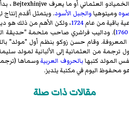
يعرف Bejtexhinjve ، بدأ ظهوره أولا عند الألبان في
وه
وميتوهيا
والجبل الأسود
. ويتمثل أقدم إنتاج 
1724
، ولكن الأهم من ذلك هو ديو
1760
).
وداليب فراشري
صاحب ملحمة "حديقة الشه
ء المعروفة. وقام
حسن زوكو
بنظم أول "مولد" باللغ
 ترجمة من العثمانية إلى الألبانية
لمولد سليما
فس المولد كتبها
بالحروف العربية
وسماها (ترجمة 
هو محفوظ اليوم في
مكتبة يلديز
.
مقالات ذات صلة