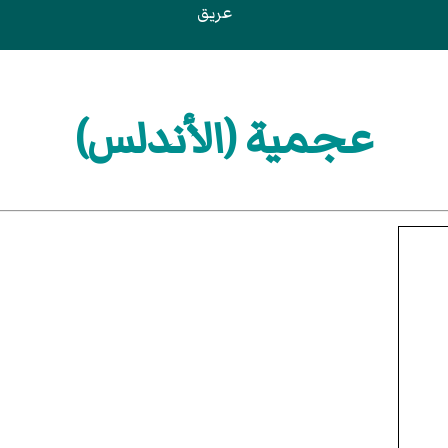
عريق
عجمية (الأندلس)