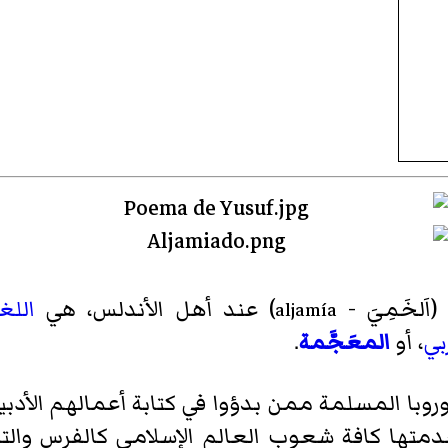
اَلخَمِيَ
-
) عند أهل الأندلس، هي
اللغ
aljamía
بي
، أو
المعَجَّمة
.
وبا المسلمة ممن بدؤوا في كتابة أعمالهم الأدبي
متها كافة شعوب العالم الإسلامي كالفرس والتر