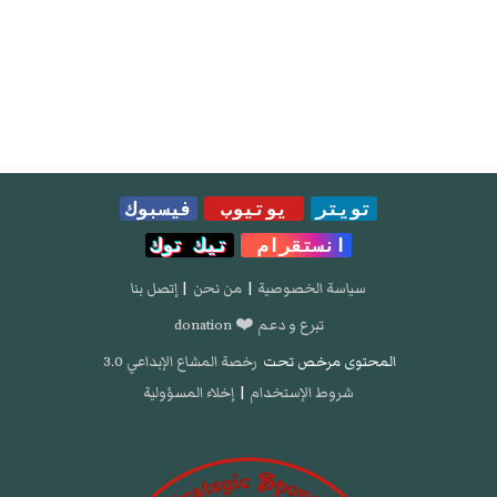
تويتر
يوتيوب
فيسبوك
انستقرام
تيك توك
سياسة الخصوصية
|
من نحن
|
إتصل بنا
تبرع و دعم ❤️ donation
المحتوى مرخص تحت
رخصة المشاع الإبداعي 3.0
شروط الإستخدام
|
إخلاء المسؤولية