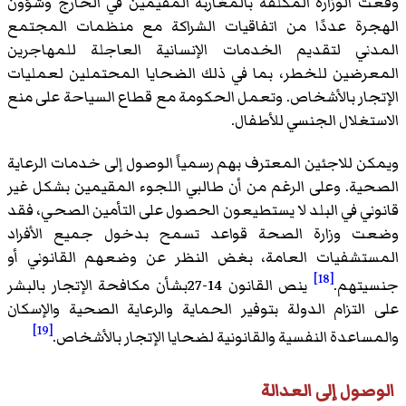
وقعت الوزارة المكلفة بالمغاربة المقيمين في الخارج وشؤون
الهجرة عددًا من اتفاقيات الشراكة مع منظمات المجتمع
المدني لتقديم الخدمات الإنسانية العاجلة للمهاجرين
المعرضين للخطر، بما في ذلك الضحايا المحتملين لعمليات
الإتجار بالأشخاص. وتعمل الحكومة مع قطاع السياحة على منع
الاستغلال الجنسي للأطفال.
ويمكن للاجئين المعترف بهم رسمياً الوصول إلى خدمات الرعاية
الصحية. وعلى الرغم من أن طالبي اللجوء المقيمين بشكل غير
قانوني في البلد لا يستطيعون الحصول على التأمين الصحي، فقد
وضعت وزارة الصحة قواعد تسمح بدخول جميع الأفراد
المستشفيات العامة، بغض النظر عن وضعهم القانوني أو
[18]
جنسيتهم.
ينص القانون 14-27بشأن مكافحة الإتجار بالبشر
على التزام الدولة بتوفير الحماية والرعاية الصحية والإسكان
[19]
والمساعدة النفسية والقانونية لضحايا الإتجار بالأشخاص.
الوصول إلى العدالة