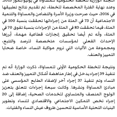
اللجنة الوزارية للخطة الحكومية للمساواة في يوليو/تموز 2013.
وعند نهاية الفترة المخصصة للخطة، تم تقديم نتائج تطبيقها
في 2016، حيث صرحت وزيرة الأسرة والتضامن والمساواة والتنمية
الاجتماعية أن 73 في المئة من إجراءاتها تحققت بنسبة 100 في
المئة، فيما تحققت 83 في المئة من الإجراءات بنسبة تفوق 70 في
المئة، وأنه تم أيضا تحقيق إنجازات قطاعية مهمة، أبرزها
الإحداث الفعلي لمؤسسات متخصصة للرصد والتتبع،
ومجموعة من الآليات التي تروم مواكبة النساء، خاصة ضحايا
التمييز والعنف.
ونتيجة للخطة الحكومية الأولى للمساواة، ذكرت الوزارة أنه تم
تنفيذ 39 إجراء يدخل في إطار مناهضة أشكال التمييز والعنف ضد
النساء وتم تنفيذ 37 إجراء آخر لإضفاء الطابع المؤسسي على
مبادئ المساواة ونشرها. وكانت سبعة إجراءات تتعلق بتعزيز
الولوج المنصف والمتساوي للخدمات الصحية، إضافة إلى 20
إجراء تخص التمكين الاجتماعي والاقتصادي للنساء وتطوير
البنيات التحتية الأساسية لتحسين ظروف عيش النساء والفتيات.