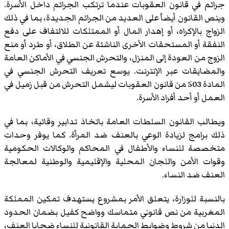
جرائم في قانون العقوبات عندما ترتكب الجرائم داخل الأسرة.
وينص القانون أيضاً على العديد من الجرائم الجديدة، بما في ذلك
الزواج بالإكراه، أو إهدار المال أو الممتلكات للالتفاف على دفع
النفقة أو المستحقات الأخرى الناشئة عن الطلاق، أو طرد أو منع
الزوج من العودة إلى المنزل، والتحرش الجنسي في الأماكن العامة
والمضايقات عبر الإنترنت. يوسع تعريف التحرش الجنسي في
المادة 503 من قانون العقوبات ليشمل التحرش من قبل زميل في
العمل أو أحد أفراد الأسرة.
ويطالب القانون السلطات العامة باتخاذ تدابير وقائية، بما في
ذلك برامج لزيادة الوعي بالعنف ضد المرأة. كما يوفر وحدات
متخصصة للنساء والأطفال في المحاكم والوكالات الحكومية
وقوات الأمن واللجان المحلية والإقليمية والوطنية لمعالجة
العنف ضد النساء.
بالنسبة للوزارة، يتعلق الأمر بمشروع يستهدف تمكين المملكة
المغربية من نص قانوني متماسك وواضح كفيل بضمان الحدود
الدنيا من شروط وضوابط الحماية القانونية للنساء ضحايا العنف،