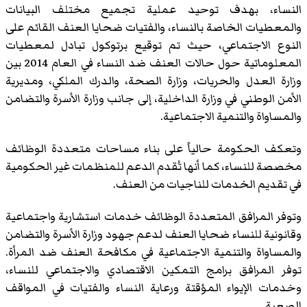
النساء، بهدف توحيد عملية تجميع مختلف البيانات
والمعطيات الخاصة بالنساء، والفتيات ضحايا العنف القائم على
النوع الاجتماعي، حيث تم توقيع برتوكول تبادل لمعطيات
المعلوماتية حول حالات العنف ضد النساء في العام 2014 بين
وزارة العدل والحريات، وزارة الصحة، والدرك الملكي، ومديرية
الأمن الوطني في وزارة الداخلية، إلى جانب وزارة الأسرة والتضامن
والمساواة والتنمية الاجتماعية.
وتعكف الحكومة حالياً على بناء مساحات متعددة الوظائف
مخصصة للنساء، كما أنها تُقدم الدعم للمنظمات غير الحكومية
في تقديم الخدمات للناجيات من العنف.
وتوفر المرافق المتعددة الوظائف خدمات استشارية واجتماعية
وقانونية للنساء ضحايا العنف لدعم جهود وزارة الأسرة والتضامن
والمساواة والتنمية الاجتماعية في مكافحة العنف ضد المرأة.
توفر المرافق برامج التمكين الاقتصادي والاجتماعي للنساء،
وخدمات الإيواء المؤقتة ورعاية النساء والفتيات في المواقف
الصعبة.