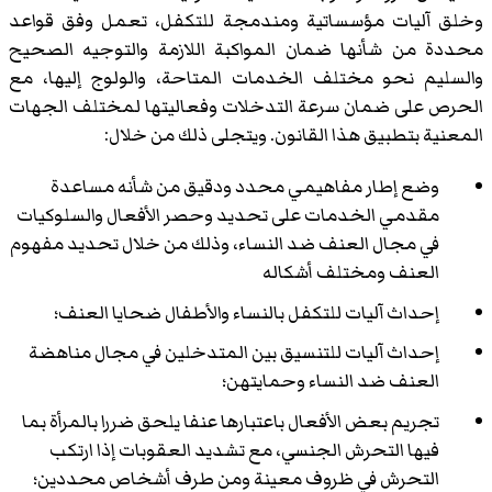
وخلق آليات مؤسساتية ومندمجة للتكفل، تعمل وفق قواعد
محددة من شأنها ضمان المواكبة اللازمة والتوجيه الصحيح
والسليم نحو مختلف الخدمات المتاحة، والولوج إليها، مع
الحرص على ضمان سرعة التدخلات وفعاليتها لمختلف الجهات
المعنية بتطبيق هذا القانون. ويتجلى ذلك من خلال:
وضع إطار مفاهيمي محدد ودقيق من شأنه مساعدة
مقدمي الخدمات على تحديد وحصر الأفعال والسلوكيات
في مجال العنف ضد النساء، وذلك من خلال تحديد مفهوم
العنف ومختلف أشكاله
إحداث آليات للتكفل بالنساء والأطفال ضحايا العنف؛
إحداث آليات للتنسيق بين المتدخلين في مجال مناهضة
العنف ضد النساء وحمايتهن؛
تجريم بعض الأفعال باعتبارها عنفا يلحق ضررا بالمرأة بما
فيها التحرش الجنسي، مع تشديد العقوبات إذا ارتكب
التحرش في ظروف معينة ومن طرف أشخاص محددين؛