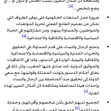
ومكافحة كل أشكال التمييز، بسبب الجنس أو اللون أو ... أي
[3]
وضع شخصي ...
ضرورة عمل السلطات الحكومية على توفير الظروف التي
تمكن من تعميم الطابع الفعلي لحرية المواطنات
والمواطنين، والمساواة بينهم، ومن مشاركتهم في الحياة
[4]
السياسية والاقتصادية والثقافية والاجتماعية.
يتمتع الرجال والنساء، على قدم المساواة، في الحقوق
والحريات المدنية والسياسية والاقتصادية والاجتماعية
والثقافية والبيئية، الواردة في الدستور، وكذا في الاتفاقيات
والمواثيق الدولية، كما صادق عليها المغرب، وكل ذلك في
نطاق أحكام الدستور وثوابت المملكة وقوانينها، مع سعي
الدولة إلى تحقيق مبدأ المناصفة بين الرجال والنساء،
وإحداث هيئة للمناصفة ومكافحة كل أشكال التمييز لهذه
[5]
الغاية.
الجميع لديهم الحق بأمن شخصهم وأقربائهم، وحماية
[6]
ممتلكاتهم؛
عدم جواز المس بالسلامة الجسدية أو