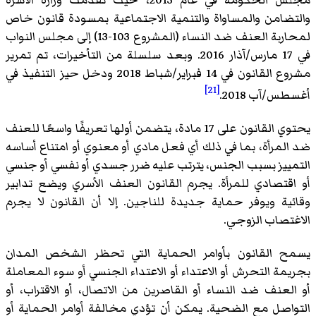
والتضامن والمساواة والتنمية الاجتماعية بمسودة قانون خاص
لمحاربة العنف ضد النساء (المشروع 103-13) إلى مجلس النواب
في 17 مارس/آذار 2016. وبعد سلسلة من التأخيرات، تم تمرير
مشروع القانون في 14 فبراير/شباط 2018 ودخل حيز التنفيذ في
[21]
أغسطس/آب 2018.
يحتوي القانون على 17 مادة، يتضمن أولها تعريفًا واسعًا للعنف
ضد المرأة، بما في ذلك أي فعل مادي أو معنوي أو امتناع أساسه
التمييز بسبب الجنس، يترتب عليه ضرر جسدي أو نفسي أو جنسي
أو اقتصادي للمرأة. يجرم القانون العنف الأسري ويضع تدابير
وقائية ويوفر حماية جديدة للناجين. إلا أن القانون لا يجرم
الاغتصاب الزوجي.
يسمح القانون بأوامر الحماية التي تحظر الشخص المدان
بجريمة التحرش أو الاعتداء أو الاعتداء الجنسي أو سوء المعاملة
أو العنف ضد النساء أو القاصرين من الاتصال، أو الاقتراب، أو
التواصل مع الضحية. يمكن أن تؤدي مخالفة أوامر الحماية أو