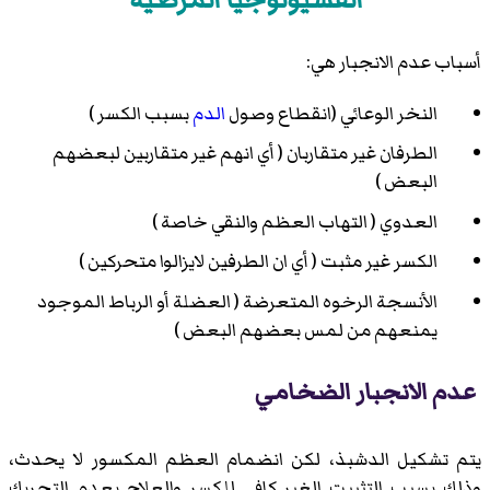
أسباب عدم الانجبار هي:
النخر الوعائي (انقطاع وصول
الدم
بسبب الكسر )
الطرفان غير متقاربان ( أي انهم غير متقاربين لبعضهم
البعض )
العدوي ( التهاب العظم والنقي خاصة )
الكسر غير مثبت ( أي ان الطرفين لايزالوا متحركين )
الأنسجة الرخوه المتعرضة ( العضلة أو الرباط الموجود
يمنعهم من لمس بعضهم البعض )
عدم الانجبار الضخامي
يتم تشكيل الدشبذ، لكن انضمام العظم المكسور لا يحدث،
وذلك بسبب التثبيت الغير كافي للكسر والعلاج بعدم التحريك