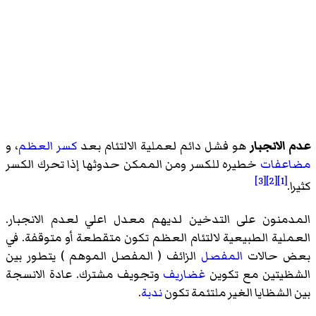
عدم الانجبار
هو فشل دائم لعملية الالتئام بعد
كسر
العظم
، و
مضاعفات
خطيره للكسر ومن الممكن حدوثها إذا تحرك الكسر
[3]
[2]
[1]
كثيرا.
المدمنون على التدخين لديهم معدل اعلي لعدم الانجبار.
العملية الطبيعية لالتئام العظم تكون متقطعة أو متوقفة. في
بعض حالات
المفصل
الزائف ( المفصل الموهم ) يتطور بين
الشظيتين مع تكوين
غضاريف
وتجويف مشترك. عادة الانسجة
بين الشظايا الغير ملتئمة تكون
ندبة
.