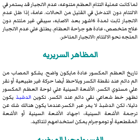
لما كانت عملية التئام العظم متنوعه، عدم الانجبار قد يستمر في
الالتئام دون التدخل في القليل من الحالات. عامة، إذا ظل عدم
الانجبار ثابت لمدة 6اشهر بعد الاصابه، سيبقي غير ملتئم دون
علاج متخصص، عادة هو جراحة العظام. يطلق علي عدم الانجبار
المتجه نحو الالتئام ؛الانجبار المتاخر.
المظاهر السريريه
تاريخ العظم المكسور عادة مايكون واضح. يشكو المصاب من
الم دائم عند نقطة الكسر ويلاحظ أيضا حركة غير طبيعية أو نقر
علي مستوي الكسر. الأشعة السينية علي لوحة العظم المكسور
تظهر خط شعاعي نقي دائم عند الكسر. تكوين
الدشبذ
يكون
دليلا، لكن الدشبذ لا يمر عبر الكسر.عندما يكون هنالك شك عن
ترجمة الأشعة السينية، اجهاد الأشعة السينية أو الأشعة
المقطعية أو توموجرام يمكن استخدامهم للتاكيد.
الفسيولوجيا المرضيه