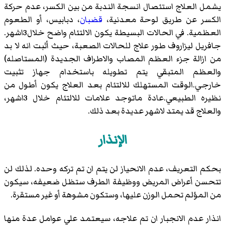
يشمل العلاج استئصال انسجة الندبة من بين الكسر، عدم حركة
الكسر عن طريق لوحة معدنية،
قضبان
، دبابيس، أو الطعوم
العظمية. في الحالات البسيطة يكون الالتئام واضح خلال3اشهر.
جافريل ليزاروف طور علاج للحالات الصعبة، حيث أثبت انه لا بد
من ازالة جزء العظم المصاب والاطراف الجديدة (المستاصله)
والعظم المتبقي يتم تطويله باستخدام جهاز تثبيت
خارجي.الوقت المستهلك للالتئام بعد العلاج يكون أطول من
نظيره الطبيعي.عادة ماتوجد علامات للالتئام خلال 3اشهر،
والعلاج قد يمتد لاشهر عديدة بعد ذلك.
الإنذار
بحكم التعريف، عدم الانحياز لن يتم ان تم تركه وحده. لذلك لن
تتحسن أعراض المريض ووظيفة الطرف ستظل ضعيفه، سيكون
من المؤلم تحمل الوزن عليها، وستكون مشوهة أو غير مستقرة.
انذار عدم الانجبار ان تم علاجه، سيعتمد علي عوامل عدة منها