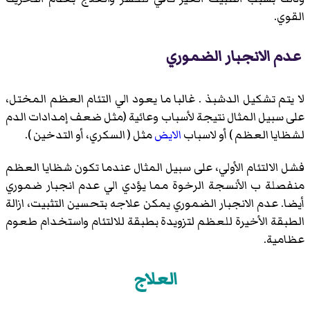
القوي.
عدم الانجبار الضموري
لا يتم تشكيل الدشبذ . غالبا ما يعود الي التئام العظم المختل،
على سبيل المثال نتيجة لأسباب وعائية (مثل ضعف إمدادات الدم
لشظايا العظم ) أو لاسباب
الايض
مثل ( السكري، أو التدخين ).
فشل الالتئام الأولي، على سبيل المثال عندما تكون شظايا العظم
منفصلة ب الأنسجة الرخوة مما يؤدي الي عدم انجبار ضموري
أيضا. عدم الانجبار الضموري يمكن علاجه بتحسين التثبيت، ازالة
الطبقة الأخيرة للعظم لتزويدة بطبقة للالتئام واستخدام طعوم
عظامية.
العلاج