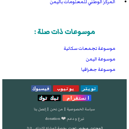
المركز الوطني للمعلومات باليمن
موسوعات ذات صلة :
موسوعة تجمعات سكانية
موسوعة اليمن
موسوعة جغرافيا
تويتر
يوتيوب
فيسبوك
انستقرام
تيك توك
سياسة الخصوصية
|
من نحن
|
إتصل بنا
تبرع و دعم ❤️ donation
المحتوى مرخص تحت
رخصة المشاع الإبداعي 3.0