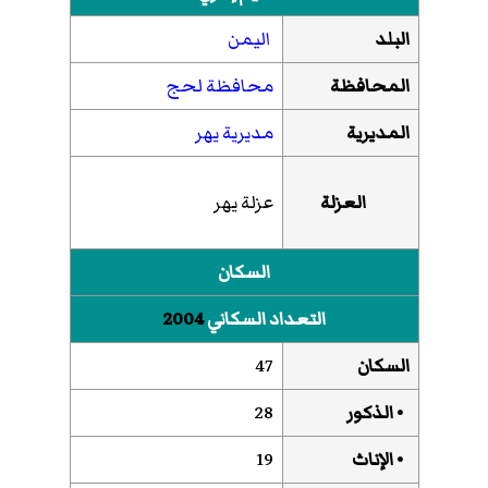
البلد
اليمن
المحافظة
محافظة لحج
المديرية
مديرية يهر
العزلة
عزلة يهر
السكان
التعداد السكاني
2004
السكان
47
• الذكور
28
• الإناث
19