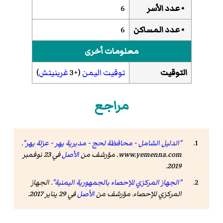
• عدد الأسر
6
• عدد المساكن
6
معلومات أخرى
التوقيت
توقيت اليمن
(+3
غرينيتش
)
مراجع
"الدليل الشامل - محافظة لحج - مديرية يهر - عزلة يهر"
.
www.yemenna.com
. مؤرشف من
الأصل
في 23 نوفمبر
.
2019
"الجهاز المركزي للإحصاء بالجمهورية اليمنية"
. الجهاز
المركزي للإحصاء. مؤرشف من
الأصل
في 29 يناير 2017
.