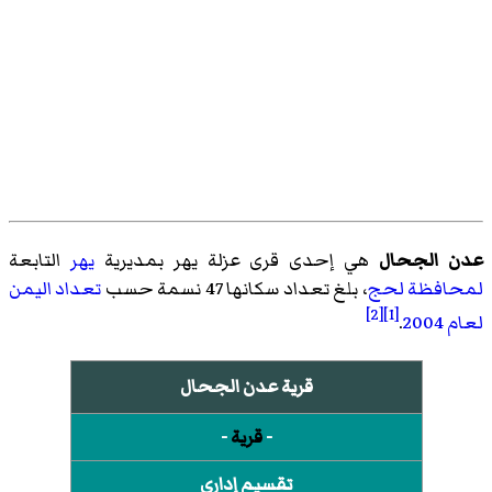
عدن الجحال
هي إحدى قرى
عزلة يهر
بمديرية
يهر
التابعة
لمحافظة لحج
، بلغ تعداد سكانها 47 نسمة حسب
تعداد اليمن
[2]
[1]
لعام 2004
.
قرية عدن الجحال
-
قرية
-
تقسيم إداري