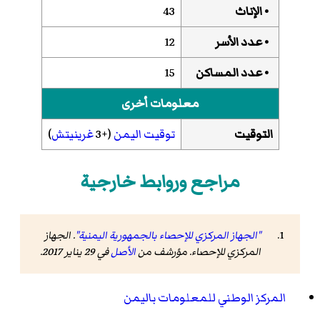
• الإناث
43
• عدد الأسر
12
• عدد المساكن
15
معلومات أخرى
التوقيت
توقيت اليمن
(+3
غرينيتش
)
مراجع وروابط خارجية
"الجهاز المركزي للإحصاء بالجمهورية اليمنية"
. الجهاز
المركزي للإحصاء. مؤرشف من
الأصل
في 29 يناير 2017
.
المركز الوطني للمعلومات باليمن