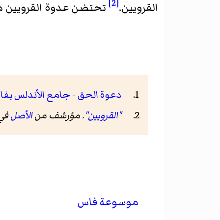
[2]
القرويين.
تحتضن عدوة القرويين مس
دعوة الحق - جامع الأندلس بف
"القرويين"
. مؤرشف من
الأصل
في 3 يناير 0
موسوعة فاس