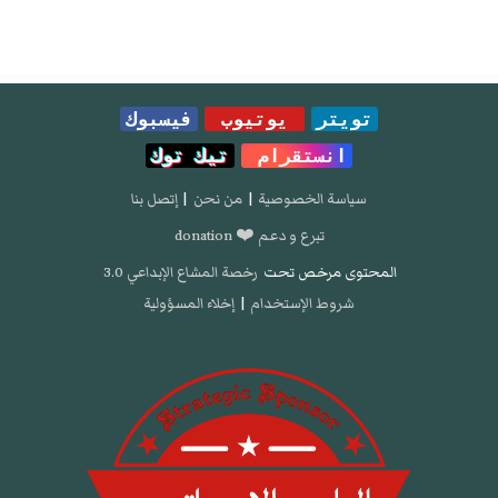
تويتر
يوتيوب
فيسبوك
انستقرام
تيك توك
سياسة الخصوصية
|
من نحن
|
إتصل بنا
تبرع و دعم ❤️ donation
المحتوى مرخص تحت
رخصة المشاع الإبداعي 3.0
شروط الإستخدام
|
إخلاء المسؤولية