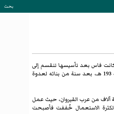
بحث
انت فاس بعد تأسيسها تنقسم إلى
)، وبنى عدوة القرويين المولى إدريس سنة 193 هـ، بعد سنة من بنائه لعدوة
ة آلاف من عرب القيروان، حيث عمل
ولكثرة الاستعمال خُففت فأصبحت