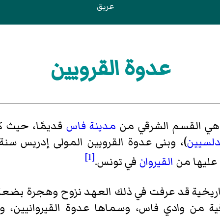
عريق
عدوة القرويين
ي القسم الشرقي من
مدينة فاس
قديمًا، حيث ك
دلسيين
[1]
 عليها من
القيروان
في تونس.
تاريخية قد عرفت في ذلك العهد نزوح وهجرة بضع
قية من وادي فاس، وسماها عدوة القيروانيين، 