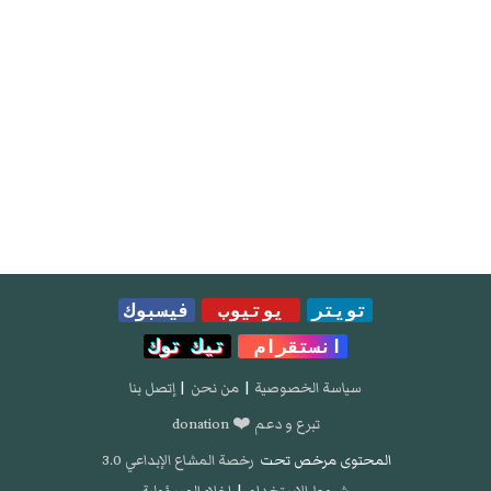
تويتر
يوتيوب
فيسبوك
انستقرام
تيك توك
سياسة الخصوصية
|
من نحن
|
إتصل بنا
تبرع و دعم ❤️ donation
المحتوى مرخص تحت
رخصة المشاع الإبداعي 3.0