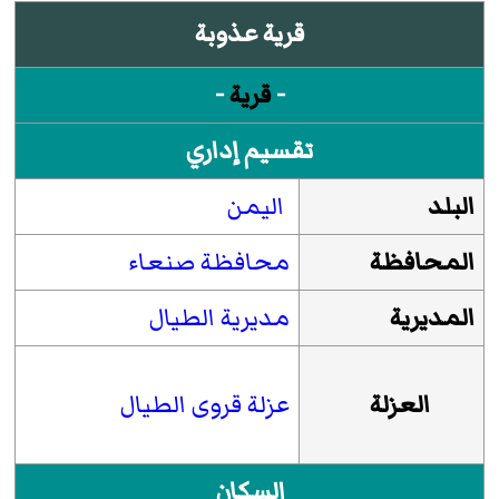
قرية عذوبة
-
قرية
-
تقسيم إداري
البلد
اليمن
المحافظة
محافظة صنعاء
المديرية
مديرية الطيال
العزلة
عزلة قروى الطيال
السكان