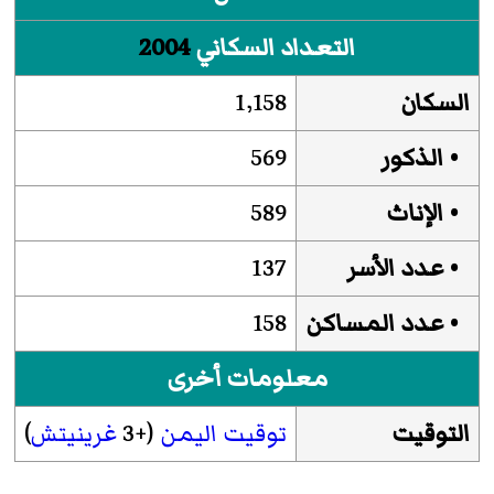
التعداد السكاني
2004
السكان
1٬158
• الذكور
569
• الإناث
589
• عدد الأسر
137
• عدد المساكن
158
معلومات أخرى
التوقيت
توقيت اليمن
(+3
غرينيتش
)