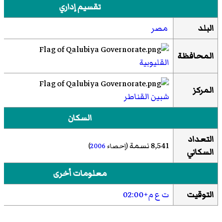
تقسيم إداري
البلد
مصر
المحافظة
القليوبية
المركز
شبين القناطر
السكان
التعداد
8,541 نسمة
(إحصاء
2006
)
السكاني
معلومات أخرى
التوقيت
ت ع م+02:00