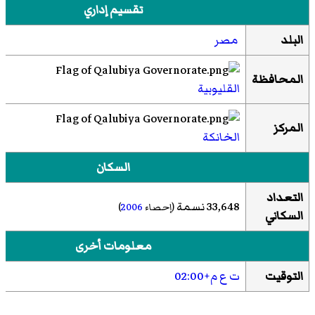
تقسيم إداري
البلد
مصر
المحافظة
القليوبية
المركز
الخانكة
السكان
التعداد
33,648 نسمة
(إحصاء
2006
)
السكاني
معلومات أخرى
التوقيت
ت ع م+02:00