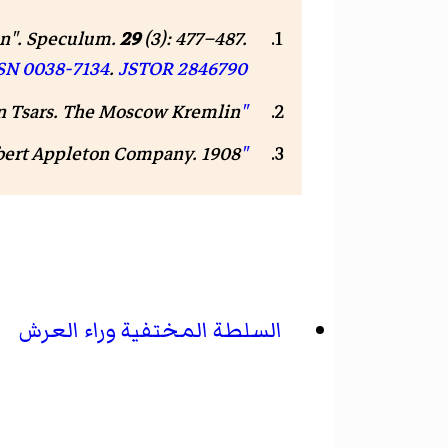
on".
Speculum
.
29
(3): 477–487.
SN
0038-7134
.
JSTOR
2846790
"Throne of Ivan IV the Terrible"
. The Moscow Kremlin. مؤرشف من
n Tsars
"Canopy"
. k: Robert Appleton Company. 1908
السلطة المختفية وراء العرش