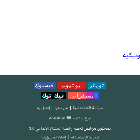
ليكية
تويتر
يوتيوب
فيسبوك
انستقرام
تيك توك
سياسة الخصوصية
|
من نحن
|
إتصل بنا
تبرع و دعم ❤️ donation
المحتوى مرخص تحت
رخصة المشاع الإبداعي 3.0
شروط الإستخدام
|
إخلاء المسؤولية