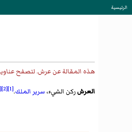
الرئيسية
هذه المقالة عن
عرش
. لتصفح عناوي
[3]
[2]
[1]
العرش
ركن الشيء،
سرير
الملك
.