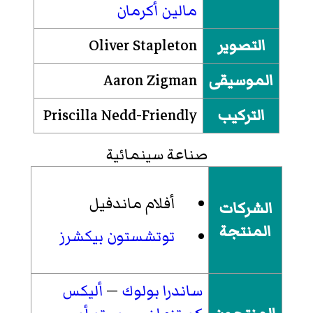
مالين أكرمان
التصوير
Oliver Stapleton
الموسيقى
Aaron Zigman
التركيب
Priscilla Nedd-Friendly
صناعة سينمائية
أفلام ماندفيل
الشركات
المنتجة
توتشستون بيكشرز
ساندرا بولوك
—
أليكس