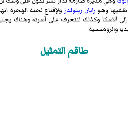
ولوك
وهي مديرة صارمة لدار نشر تكون على وشك ان 
وظفيها وهو
رايان رينولدز
ولإقناع لجنة الهجرة انه
 ألاسكا وكذلك لتتعرف على أسرته وهناك يجب ا
ديا والرومنسية
طاقم التمثيل