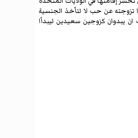
تخسر إقامتها في الولايات المتحدة
ا تزوجته عن حب لا لتأخذ الجنسية
ن يبدوان كزوجين سعيدين ليبدأا