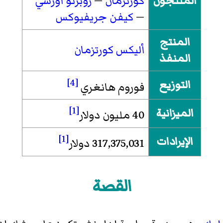
المنتجون
كورتزمان
—
روبرتو أورسي
—
كيفن جريفيوكس
المنتج
أليكس كورتزمان
المنفذ
[4]
التوزيع
فوروم هانغري
[1]
الميزانية
40 مليون دولار
[1]
الإيرادات
317,375,031 دولار
القصة