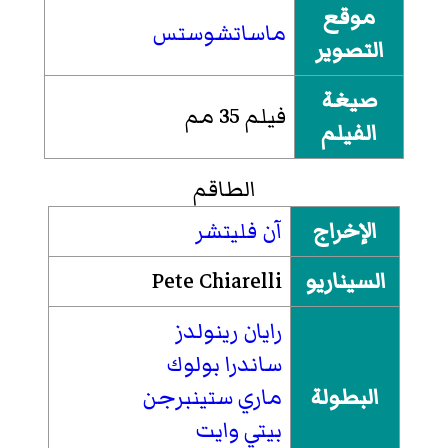
موقع
ماساتشوستس
التصوير
صيغة
فيلم 35 مم
الفيلم
الطاقم
الإخراج
آن فليتشر
السيناريو
Pete Chiarelli
رايان رينولدز
ساندرا بولوك
البطولة
ماري ستينبرجن
بيتي وايت