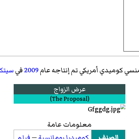
ومنسي كوميدي أمريكي تم إنتاجه عام
2009
في
سيتكا
عرض الزواج
(
The Proposal
)‏
معلومات عامة
الصنف
كوميديا رومانسية
—
فيلم