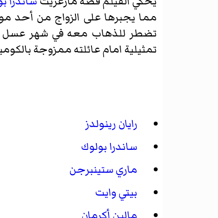
يحكي الفيلم قصة مارغريت
ساندرا ب
مما يجبرها على الزواج من أحد م
تضطر للذهاب معه في شهر عسل إلى
تمثيلية امام عائلته ممزوجة بالكومي
رايان رينولدز
ساندرا بولوك
ماري ستينبرجن
بيتي وايت
مالين أكرمان