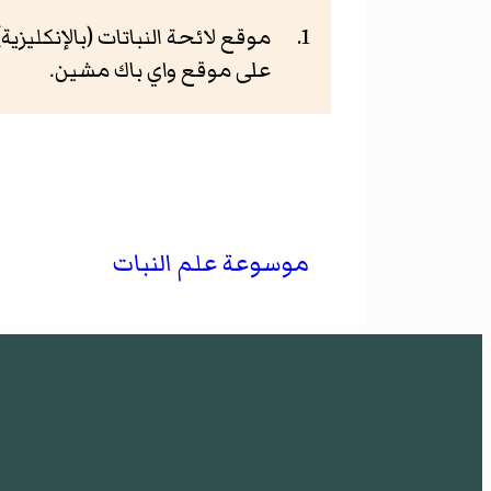
موقع لائحة النباتات (بالإنكليزية) he Plant List
على موقع واي باك مشين.
موسوعة علم النبات