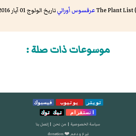
T
عرقسوس أورالي
تاريخ الولوج 01 آيار 2016
موسوعات ذات صلة :
تويتر
يوتيوب
فيسبوك
انستقرام
تيك توك
سياسة الخصوصية
|
من نحن
|
إتصل بنا
تبرع و دعم ❤️ donation