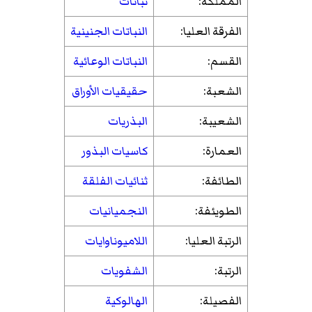
المملكة:
نباتات
الفرقة العليا:
النباتات الجنينية
القسم:
النباتات الوعائية
الشعبة:
حقيقيات الأوراق
الشعيبة:
البذريات
العمارة:
كاسيات البذور
الطائفة:
ثنائيات الفلقة
الطويئفة:
النجميانيات
الرتبة العليا:
اللاميوناوايات
الرتبة:
الشفويات
الفصيلة:
الهالوكية