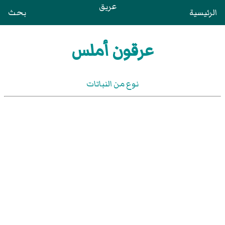
عريق
الرئيسية
بحث
عرقون أملس
نوع من النباتات