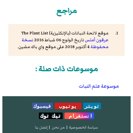
مراجع
موقع لائحة النباتات (بالإنكليزية) The Plant List
عرقون أملس
تاريخ الولوج 06 شباط 2016
نسخة
محفوظة
4 أكتوبر 2018 على موقع واي باك مشين.
موسوعات ذات صلة :
موسوعة علم النبات
تويتر
يوتيوب
فيسبوك
انستقرام
تيك توك
سياسة الخصوصية
|
من نحن
|
إتصل بنا