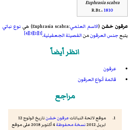
Euphrasia scabra
R.Br.،
1810
عرقون خشن
(
الاسم العلمي
:Euphrasia scabra) هي
نوع
نباتي
[4]
[3]
[2]
[1]
يتبع
جنس
العرقون
من
الفصيلة
الجعفيلية
.
انظر أيضاً
عرقون
قائمة أنواع العرقون
مراجع
موقع لائحة النباتات
عرقون خشن
تاريخ الولوج 12
ابريل 2012
نسخة محفوظة
4 أكتوبر 2018 على موقع