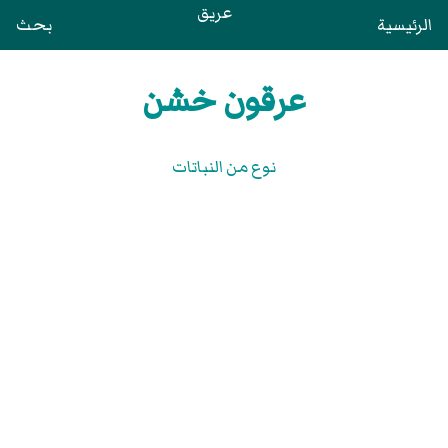
عريق
الرئيسية
بحث
عرقون خشن
نوع من النباتات