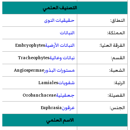
التصنيف العلمي
النطاق:
حقيقيات النوى
المملكة:
النباتات
الفرقة العليا:
النباتات الأرضية
Embryophytes
القسم:
نباتات وعائية
Tracheophytes
الشعبة:
مستورات البذور
Angiospermae
الرتبة:
شفويات
Lamiales
الفصيلة:
جعفيلية
Orobanchaceae
الجنس:
عرقون
Euphrasia
الاسم العلمي