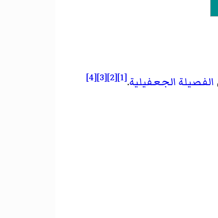
[4]
[3]
[2]
[1]
الفصيلة
الجعفيلية
.