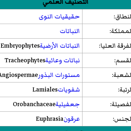
التصنيف العلمي
لنطاق:
حقيقيات النوى
لمملكة:
النباتات
لفرقة العليا:
النباتات الأرضية
Embryophytes
لقسم:
نباتات وعائية
Tracheophytes
لشعبة:
مستورات البذور
Angiospermae
لرتبة:
شفويات
Lamiales
لفصيلة:
جعفيلية
Orobanchaceae
لجنس:
عرقون
Euphrasia