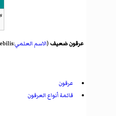
s
عرقون ضعيف
(
الاسم العلمي
:Euphrasia debilis) هي
عرقون
قائمة أنواع العرقون