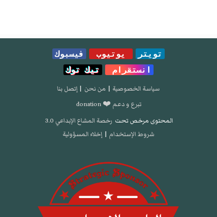
تويتر
يوتيوب
فيسبوك
انستقرام
تيك توك
سياسة الخصوصية
|
من نحن
|
إتصل بنا
تبرع و دعم ❤️ donation
المحتوى مرخص تحت
رخصة المشاع الإبداعي 3.0
شروط الإستخدام
|
إخلاء المسؤولية