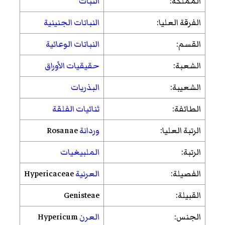
المملكة:
النبات
الفرقة العليا:
النباتات الجنينية
القسم:
النباتات الوعائية
الشعبة:
حقيقيات الأوراق
الشعيبة:
البذريات
الطائفة:
ثنائيات الفلقة
الرتبة العليا:
وردانة
Rosanae
الرتبة:
الملبيغيات
الفصيلة:
العرنية
Hypericaceae
القبيلة:
Genisteae
الجنس:
العرن
Hypericum