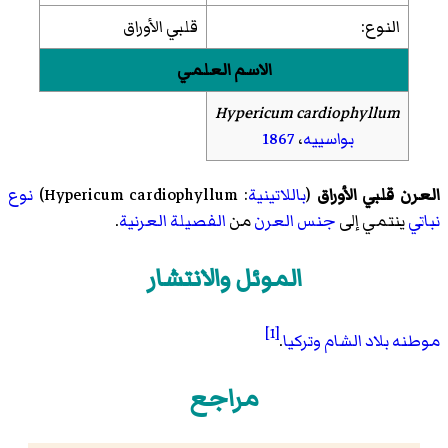
النوع:
قلبي الأوراق
الاسم العلمي
Hypericum cardiophyllum
بواسييه
،
1867
العرن قلبي الأوراق
(
باللاتينية
:
Hypericum cardiophyllum
)
نوع
نباتي
ينتمي إلى
جنس
العرن
من
الفصيلة
العرنية
.
الموئل والانتشار
[1]
موطنه
بلاد الشام
وتركيا
.
مراجع