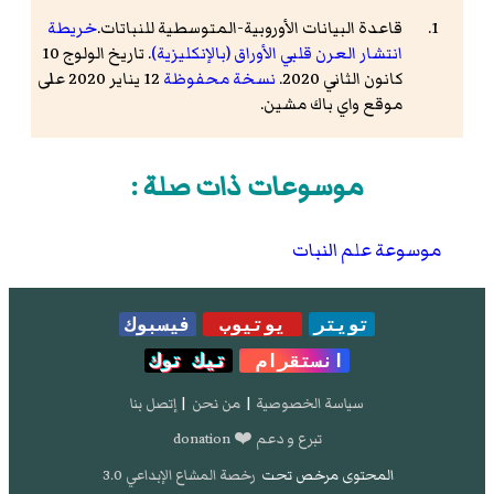
قاعدة البيانات الأوروبية-المتوسطية للنباتات.
خريطة
انتشار العرن قلبي الأوراق (بالإنكليزية)
. تاريخ الولوج 10
كانون الثاني 2020.
نسخة محفوظة
12 يناير 2020 على
موقع واي باك مشين.
موسوعات ذات صلة :
موسوعة علم النبات
تويتر
يوتيوب
فيسبوك
انستقرام
تيك توك
سياسة الخصوصية
|
من نحن
|
إتصل بنا
تبرع و دعم ❤️ donation
المحتوى مرخص تحت
رخصة المشاع الإبداعي 3.0