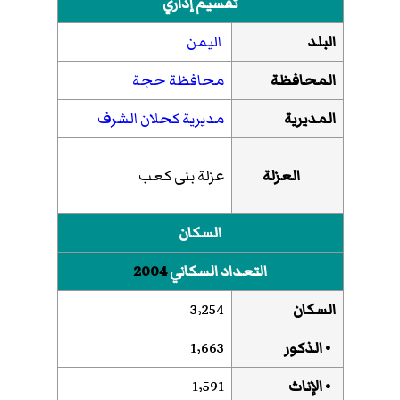
تقسيم إداري
البلد
اليمن
المحافظة
محافظة حجة
المديرية
مديرية كحلان الشرف
العزلة
عزلة بنى كعب
السكان
التعداد السكاني
2004
السكان
3٬254
• الذكور
1٬663
• الإناث
1٬591