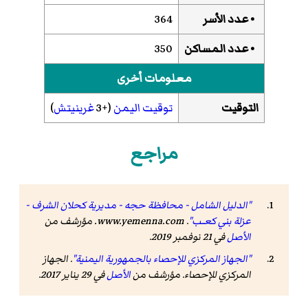
• عدد الأسر
364
• عدد المساكن
350
معلومات أخرى
التوقيت
توقيت اليمن
(+3
غرينيتش
)
مراجع
"الدليل الشامل - محافظة حجه - مديرية كحلان الشرف -
عزلة بني كعــب"
.
www.yemenna.com
. مؤرشف من
الأصل
في 21 نوفمبر 2019
.
"الجهاز المركزي للإحصاء بالجمهورية اليمنية"
. الجهاز
المركزي للإحصاء. مؤرشف من
الأصل
في 29 يناير 2017
.