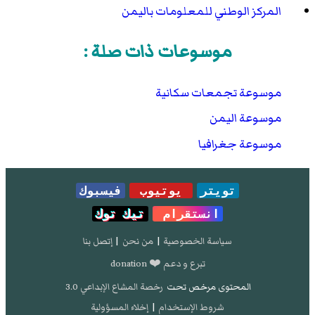
المركز الوطني للمعلومات باليمن
موسوعات ذات صلة :
موسوعة تجمعات سكانية
موسوعة اليمن
موسوعة جغرافيا
تويتر
يوتيوب
فيسبوك
انستقرام
تيك توك
سياسة الخصوصية
|
من نحن
|
إتصل بنا
تبرع و دعم ❤️ donation
المحتوى مرخص تحت
رخصة المشاع الإبداعي 3.0
شروط الإستخدام
|
إخلاء المسؤولية