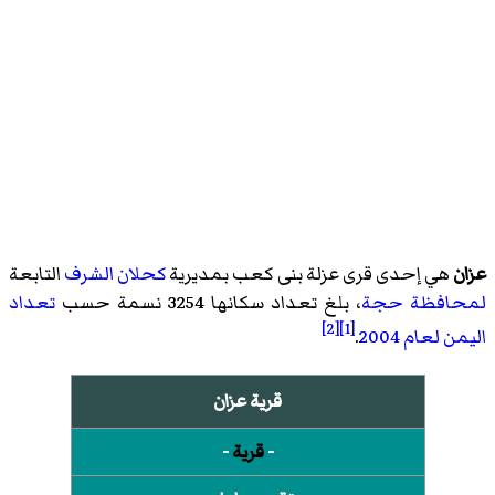
عزان
هي إحدى قرى
عزلة بنى كعب
بمديرية
كحلان الشرف
التابعة
لمحافظة حجة
، بلغ تعداد سكانها 3254 نسمة حسب
تعداد
[2]
[1]
اليمن لعام 2004
.
قرية عزان
-
قرية
-