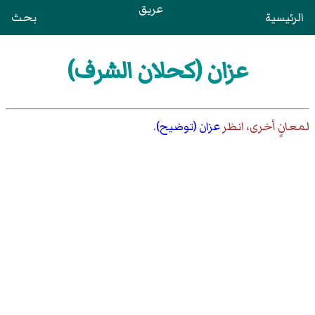
عريق
الرئيسية
بحث
عزان (كحلان الشرف)
لمعانٍ أخرى، انظر
عزان (توضيح)
.