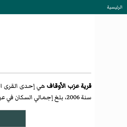
الرئيسية
قرية عزب الأوقاف
هي إحدى القرى ال
سنة 2006، بلغ إجمالي السكان في عزب الأوقاف 9373 نسمة، منهم 4789 رجل و4584 امرأة.