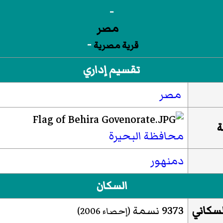
-
-
قرية مصرية
تقسيم إداري
مصر
ة
محافظة البحيرة
دمنهور
السكان
لسكاني
9373 نسمة
(إحصاء 2006)