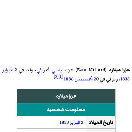
عزرا ميلارد
(
Ezra Millard
)‏ هو
سياسي
أمريكي
، ولد في
2 فبراير
[2]
[1]
1833
، وتوفي في
20 أغسطس
1886
.
عزرا ميلارد
معلومات شخصية
تاريخ الميلاد
2 فبراير
1833