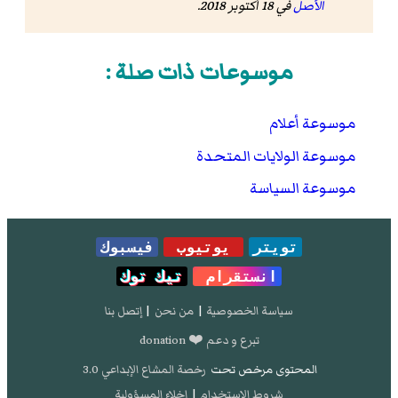
الأصل
في 18 أكتوبر 2018
.
موسوعات ذات صلة :
موسوعة أعلام
موسوعة الولايات المتحدة
موسوعة السياسة
تويتر
يوتيوب
فيسبوك
انستقرام
تيك توك
سياسة الخصوصية
|
من نحن
|
إتصل بنا
تبرع و دعم ❤️ donation
المحتوى مرخص تحت
رخصة المشاع الإبداعي 3.0
شروط الإستخدام
|
إخلاء المسؤولية