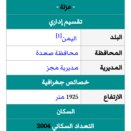
-
عزلة
-
تقسيم إداري
[1]
البلد
اليمن
المحافظة
محافظة صعدة
المديرية
مديرية مجز
خصائص جغرافية
الارتفاع
1925
متر
السكان
التعداد السكاني
2004