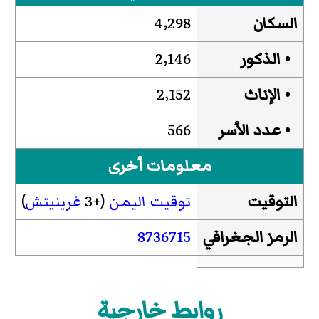
السكان
4٬298
• الذكور
2٬146
• الإناث
2٬152
• عدد الأسر
566
معلومات أخرى
التوقيت
توقيت اليمن
(+3
غرينيتش
)
الرمز الجغرافي
8736715
روابط خارجية