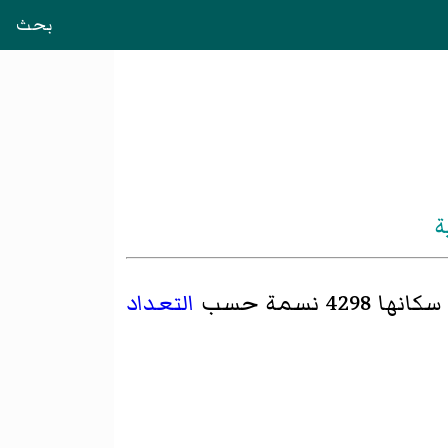
بحث
ة
429 نسمة حسب
التعداد