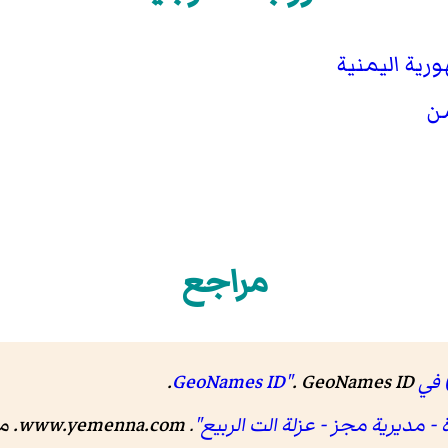
رية اليمنية
من
مراجع
GeoN"
GeoNames ID
.
.
 مديرية مجز - عزلة الت الربيع"
.
www.yemenna.com
. 