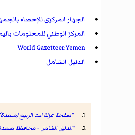
الجهاز المركزي للإحصاء بالجمهو
المركز الوطني للمعلومات بالي
World Gazetteer:Yemen
الدليل الشامل
"صفحة عزلة الت الربيع (صعدة) في ames ID
"الدليل الشامل - محافظة صعدة -