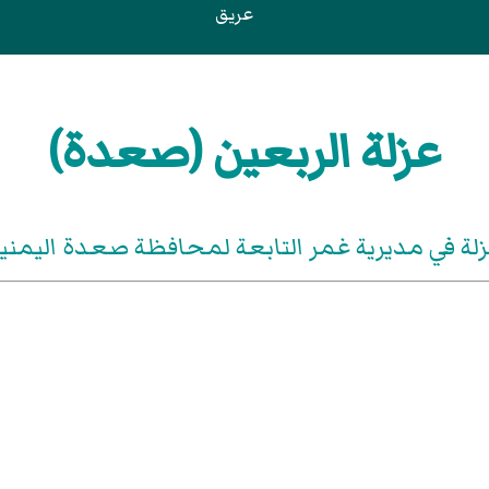
عريق
عزلة الربعين (صعدة)
لة في مديرية غمر التابعة لمحافظة صعدة اليمني