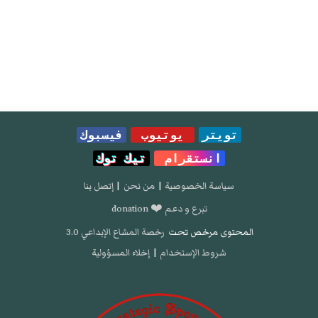
تويتر
يوتيوب
فيسبوك
انستقرام
تيك توك
سياسة الخصوصية
|
من نحن
|
إتصل بنا
تبرع و دعم ❤️ donation
المحتوى مرخص تحت
رخصة المشاع الإبداعي 3.0
شروط الإستخدام
|
إخلاء المسؤولية