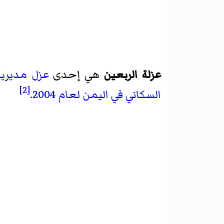
عزلة الربعين
هي إحدى
عزل
مديرية
[2]
السكاني في اليمن لعام 2004
.