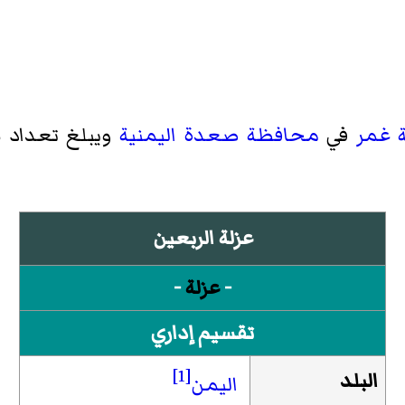
 غمر
في
محافظة صعدة
اليمنية
ويبلغ تعداد سكانها 43
عزلة الربعين
-
عزلة
-
تقسيم إداري
[1]
البلد
اليمن