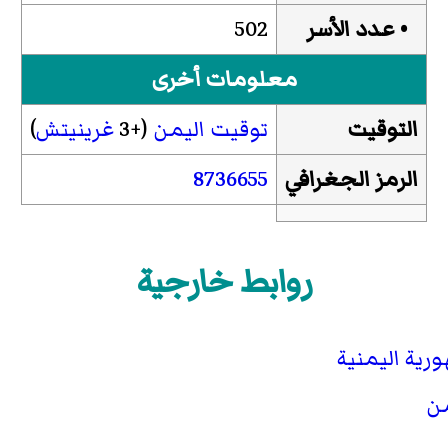
• عدد الأسر
502
معلومات أخرى
التوقيت
توقيت اليمن
(+3
غرينيتش
)
الرمز الجغرافي
8736655
روابط خارجية
رية اليمنية
من