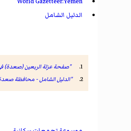
World Gazetteer:Yemen
الدليل الشامل
"صفحة عزلة الربعين (صعدة) في eoNames ID
"الدليل الشامل - محافظة صعدة -
موسوعة تجمعات سكانية