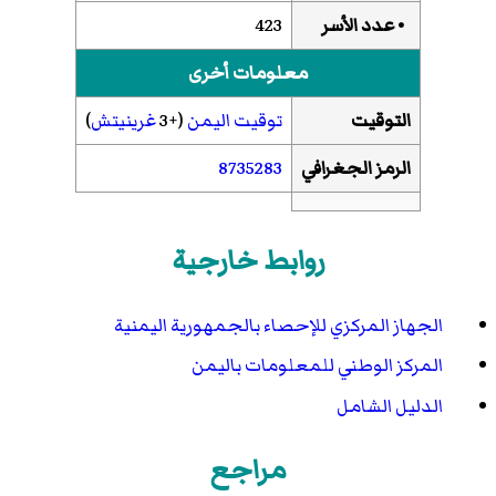
• عدد الأسر
423
معلومات أخرى
التوقيت
توقيت اليمن
(+3
غرينيتش
)
الرمز الجغرافي
8735283
روابط خارجية
الجهاز المركزي للإحصاء بالجمهورية اليمنية
المركز الوطني للمعلومات باليمن
الدليل الشامل
مراجع