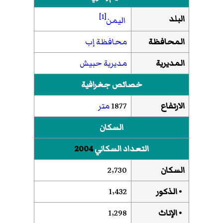
[1]
البلد
اليمن
المحافظة
محافظة إب
المديرية
مديرية حبيش
خصائص جغرافية
الارتفاع
1877
متر
السكان
التعداد السكاني
2004
السكان
2٬730
• الذكور
1٬432
• الإناث
1٬298