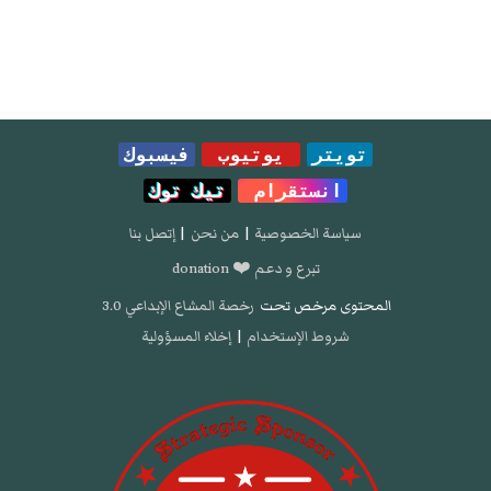
تويتر
يوتيوب
فيسبوك
انستقرام
تيك توك
سياسة الخصوصية
|
من نحن
|
إتصل بنا
تبرع و دعم ❤️ donation
المحتوى مرخص تحت
رخصة المشاع الإبداعي 3.0
شروط الإستخدام
|
إخلاء المسؤولية