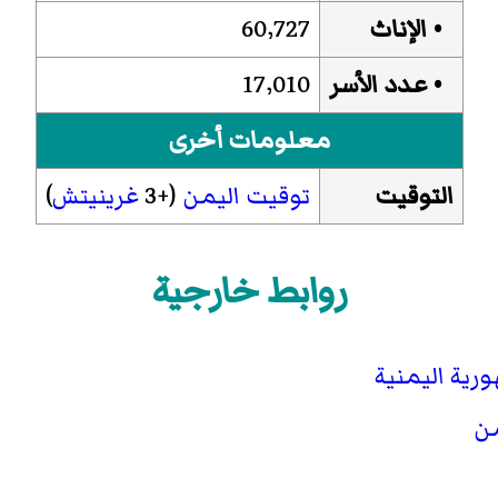
• الإناث
60٬727
• عدد الأسر
17٬010
معلومات أخرى
التوقيت
توقيت اليمن
(+3
غرينيتش
)
روابط خارجية
رية اليمنية
من