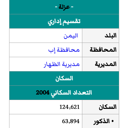
-
عزلة
-
تقسيم إداري
البلد
اليمن
المحافظة
محافظة إب
المديرية
مديرية الظهار
السكان
التعداد السكاني
2004
السكان
124٬621
• الذكور
63٬894