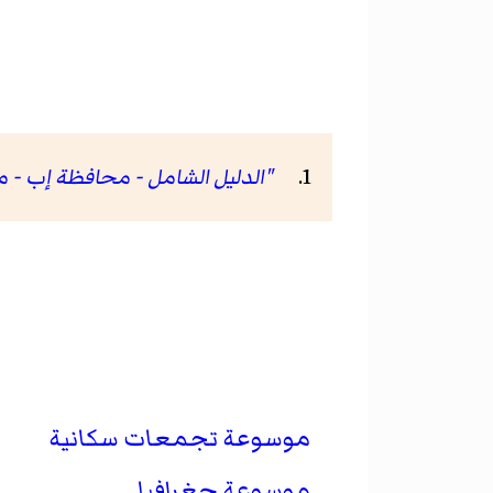
"الدليل الشامل - محافظة إب - مد
موسوعة تجمعات سكانية
موسوعة جغرافيا