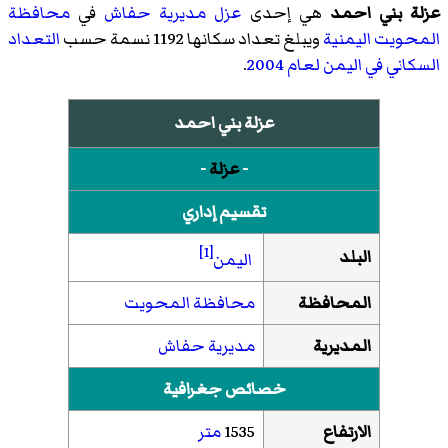
عزلة بني احمد
هي إحدى
عزل
مديرية حفاش
في
محافظة
المحويت
اليمنية
ويبلغ تعداد سكانها 1192 نسمة حسب
التعداد
السكاني في اليمن لعام 2004
.
عزلة بني احمد
-
عزلة
-
تقسيم إداري
[1]
البلد
اليمن
المحافظة
محافظة المحويت
المديرية
مديرية حفاش
خصائص جغرافية
الارتفاع
1535
متر