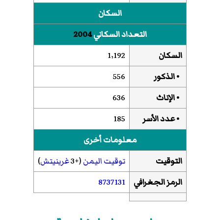
السكان
التعداد السكاني
2004
السكان
1٬192
• الذكور
556
• الإناث
636
• عدد الأسر
185
معلومات أخرى
التوقيت
توقيت اليمن
(+3
غرينيتش
)
الرمز الجغرافي
8737131